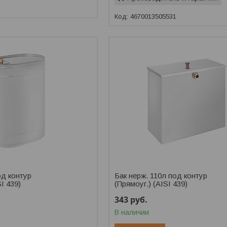
4670013505531
од контур
Бак нерж. 110л под контур
I 439)
(Прямоуг.) (AISI 439)
343
руб.
В наличии