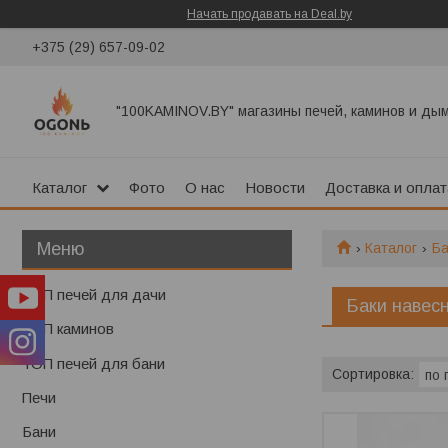
Начать продавать на Deal.by
+375 (29) 657-09-02
"100KAMINOV.BY" магазины печей, каминов и ды
Каталог
Фото
О нас
Новости
Доставка и оплат
Каталог
Б
ТОП печей для дачи
Баки навес
ТОП каминов
ТОП печей для бани
Печи
Бани