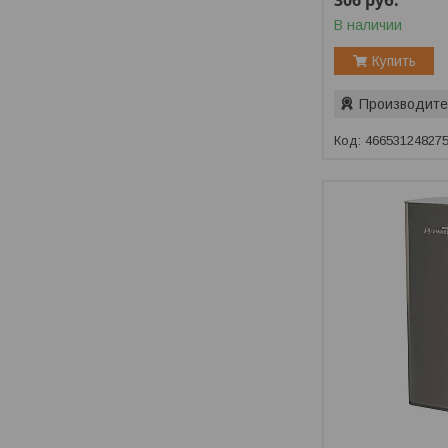
306
руб.
В наличии
Купить
Производите
46653124827