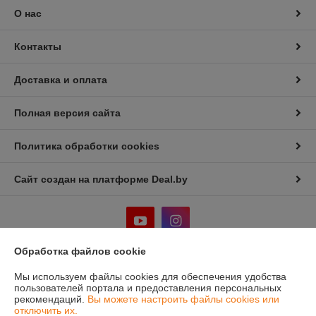
О нас
Контакты
Доставка и оплата
Полная версия сайта
Политика обработки cookies
Сайт создан на платформе Deal.by
Обработка файлов cookie
Информация для покупателя
Мы используем файлы cookies для обеспечения удобства
пользователей портала и предоставления персональных
Юридическое лицо:
ООО "Лигмет групп"
рекомендаций.
Вы можете настроить файлы cookies или
г.Минск, ул. Кальварийская 33, пом.200
отключить их.