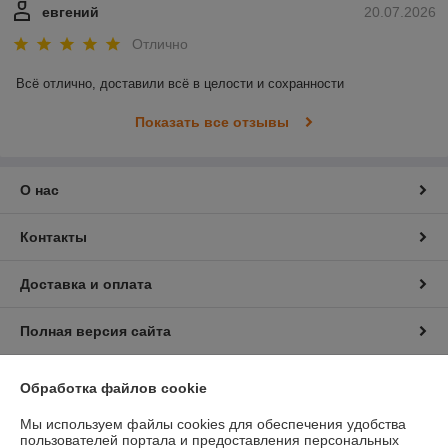
евгений
20.07.2026
Отлично
Всё отлично, доставили всё в целости и сохранности
Показать все отзывы
О нас
Контакты
Доставка и оплата
Полная версия сайта
Политика обработки cookies
Обработка файлов cookie
Мы используем файлы cookies для обеспечения удобства
Сайт создан на платформе Deal.by
пользователей портала и предоставления персональных