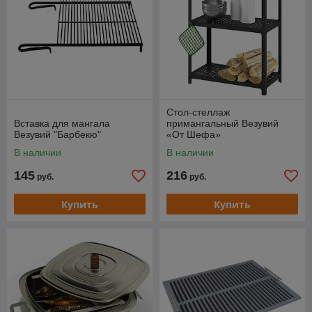
Стол-стеллаж
Вставка для мангала
примангальный Везувий
Везувий "Барбекю"
«От Шефа»
В наличии
В наличии
145
216
руб.
руб.
Купить
Купить