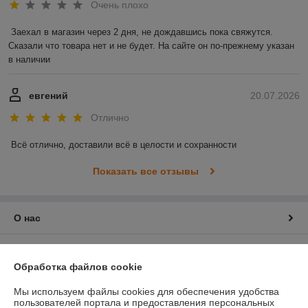
Очень плохо
Заехал в магазин через 2 дня, не дождавшись пока свяжутся. 
Сказали что товара нет и не будет. На сайте он по-прежнему указан 
в наличии
евгений
20.07.2026
Отлично
Всё отлично, доставили всё в целости и сохранности
Показать все отзывы
О нас
Контакты
Обработка файлов cookie
Доставка и оплата
Мы используем файлы cookies для обеспечения удобства
пользователей портала и предоставления персональных