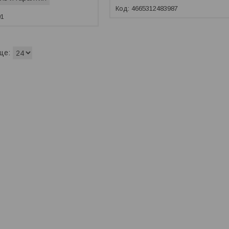
4665312483987
01