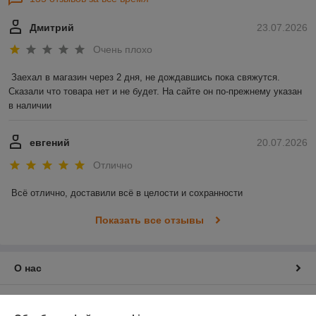
Дмитрий
23.07.2026
Очень плохо
Заехал в магазин через 2 дня, не дождавшись пока свяжутся. 
Сказали что товара нет и не будет. На сайте он по-прежнему указан 
в наличии
евгений
20.07.2026
Отлично
Всё отлично, доставили всё в целости и сохранности
Показать все отзывы
О нас
Контакты