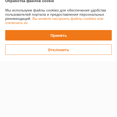
Обработка файлов cookie
Доставка и оплата
Мы используем файлы cookies для обеспечения удобства
пользователей портала и предоставления персональных
рекомендаций.
Вы можете настроить файлы cookies или
Полная версия сайта
отключить их.
Политика обработки cookies
Принять
Сайт создан на платформе Deal.by
Отклонить
Информация для покупателя
Юридическое лицо:
ООО "Лигмет групп"
г.Минск, ул. Кальварийская 33, пом.200
Регистрационный номер ЕГР: 192331419
УНП: 192331419
Регистрационный орган: Мингорисполком