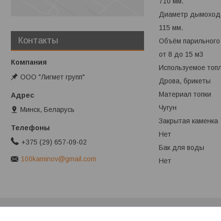
710 мм.
Диаметр дымоход
115 мм.
Контакты
Объём парильного
от 8 до 15 м3
Используемое топ
ООО "Лигмет групп"
Дрова, брикеты
Материал топки
Чугун
Минск, Беларусь
Закрытая каменка
Нет
+375 (29) 657-09-02
Бак для воды
100kaminov@gmail.com
Нет
Клиентам