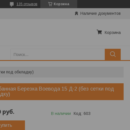
135 отзывов
Корзина
Наличие документов
Корзина
тки под обкладку)
банная Березка Воевода 15 Д-2 (без сетки под
дку)
0
руб.
В наличии
Код:
603
упить