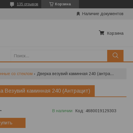
135 отзывов
Корзина
Наличие документов
Корзина
нные со стеклом
Дверка везувий каминная 240 (антрацит)
а Везувий каминная 240 (Антрацит)
.
В наличии
Код:
4680019129303
упить