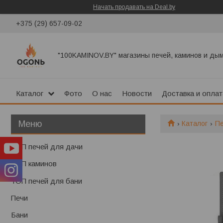
Начать продавать на Deal.by
+375 (29) 657-09-02
"100KAMINOV.BY" магазины печей, каминов и ды
Каталог
Фото
О нас
Новости
Доставка и оплат
Каталог
П
ТОП печей для дачи
ТОП каминов
ТОП печей для бани
Печи
Бани