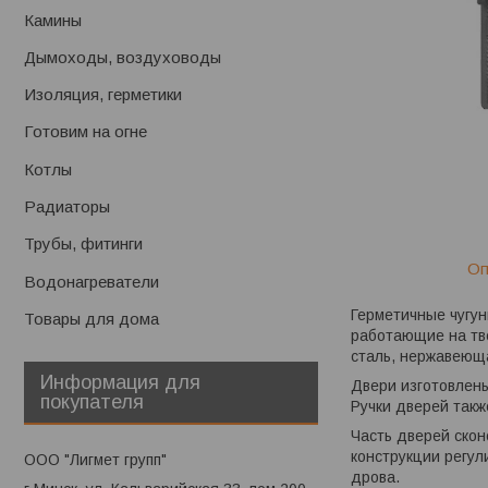
Камины
Дымоходы, воздуховоды
Изоляция, герметики
Готовим на огне
Котлы
Радиаторы
Трубы, фитинги
Оп
Водонагреватели
Герметичные чугун
Товары для дома
работающие на твё
сталь, нержавеюща
Информация для
Двери изготовлены
покупателя
Ручки дверей такж
Часть дверей скон
конструкции регул
ООО "Лигмет групп"
дрова.