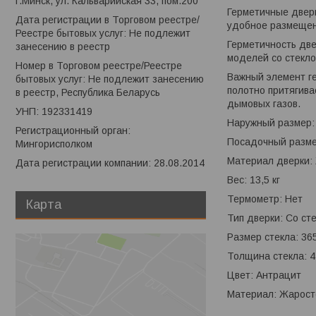
г.Минск, ул. Кальварийская 33, пом.200
Герметичные двери
Дата регистрации в Торговом реестре/
удобное размещен
Реестре бытовых услуг: Не подлежит
Герметичность две
занесению в реестр
моделей со стекло
Номер в Торговом реестре/Реестре
Важный элемент г
бытовых услуг: Не подлежит занесению
полотно притягива
в реестр, Республика Беларусь
дымовых газов.
УНП: 192331419
Наружный размер:
Регистрационный орган:
Посадочный разме
Мингорисполком
Материал дверки: 
Дата регистрации компании: 28.08.2014
Вес: 13,5 кг
Термометр: Нет
Карта
Тип дверки: Со ст
Размер стекла: 36
Толщина стекла: 4
Цвет: Антрацит
Материал: Жаросто