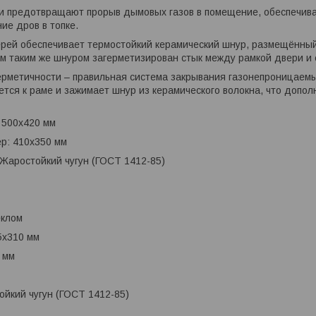
 предотвращают прорыв дымовых газов в помещение, обеспечиваю
ие дров в топке.
рей обеспечивает термостойкий керамический шнур, размещённый 
м таким же шнуром загерметизирован стык между рамкой двери и
ерметичности – правильная система закрывания газонепроницаемы
ется к раме и зажимает шнур из керамического волокна, что допо
 500х420 мм
р: 410х350 мм
Жаростойкий чугун (ГОСТ 1412-85)
еклом
5х310 мм
 мм
йкий чугун (ГОСТ 1412-85)