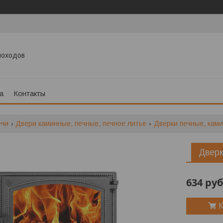
моходов
а
Контакты
ечи
Двери каминные, печные, печное литье
Дверки печные, ками
Дверк
634
руб
К