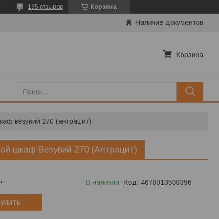
135 отзывов
Корзина
Наличие документов
Корзина
каф везувий 270 (антрацит)
ой шкаф Везувий 270 (Антрацит)
.
В наличии
Код:
4670013508396
упить