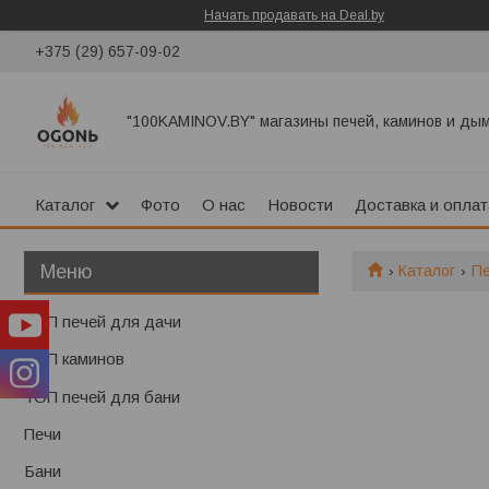
Начать продавать на Deal.by
+375 (29) 657-09-02
"100KAMINOV.BY" магазины печей, каминов и ды
Каталог
Фото
О нас
Новости
Доставка и оплат
Каталог
П
ТОП печей для дачи
ТОП каминов
ТОП печей для бани
Печи
Бани