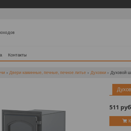
моходов
а
Контакты
ечи
Двери каминные, печные, печное литье
Духовки
Духовой ш
Духов
511
руб
К