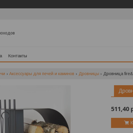
моходов
а
Контакты
ечи
Аксессуары для печей и каминов
Дровницы
Дровница fire&
Дровн
511,40
К