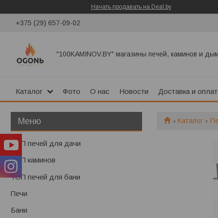
Начать продавать на Deal.by
+375 (29) 657-09-02
"100KAMINOV.BY" магазины печей, каминов и ды
Каталог
Фото
О нас
Новости
Доставка и оплат
Каталог
П
ТОП печей для дачи
ТОП каминов
ТОП печей для бани
Печи
Бани