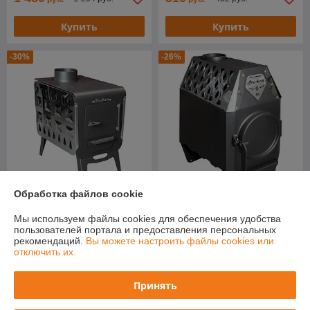
Купить
Купить
-30%
-26%
Обработка файлов cookie
Отопительная печь Stoker
Отопительная печь Stoker
Мы используем файлы cookies для обеспечения удобства
COLIBRI 5
TERMO 70 (2024)
пользователей портала и предоставления персональных
В наличии
В наличии
рекомендаций.
Вы можете настроить файлы cookies или
отключить их.
316
573
452 руб.
776 руб.
руб.
руб.
Принять
Купить
Купить