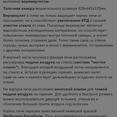
выложена
вермикулитом
.
Топочная камера
внушительного размера 428х442х370мм.
Вермикулит
в топке не только защищает корпус печи от
прогорания, но и способствует
увеличению КПД
и лучшей
очистке стекла
от сажи. Поскольку вермикулит является
жаропрочным изоляционным материалом, он способствует
повышению температуры внутри топочной камеры, а значит
более полному сгоранию дров. Точно также сажа со стекла
гораздо лучше выгорает в печах с вермикулитом, по сравнению
с другими материалами.
В верхней части чугунного фасада печи расположена
регулировка
подачи воздуха
на стекло (
система "чистое
стекло"
), благодаря которой воздушный поток направляется
на стекло и, вступая в реакцию горения, выжигает налет
сажи на нем и препятствует дальнейшему оседанию копоти на
стекле.
На корпусе печи расположен
винтовой клапан
для
тонкой
подачи воздуха
на горение. Для удобного и быстрого розжига
можно воспользоваться дверцей зольника, открыв ее и
обеспечив большой приток воздуха под колосник.
Корпус печи окрашен качественной немецкой краской
Weilburger Senotherm
. Печь изготавливается в черном или