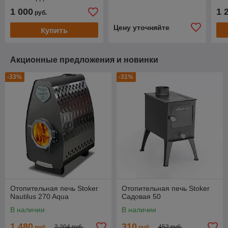
1 000
1 
руб.
Цену уточняйте
Купить
Акционные предложения и новинки
-33%
-31%
Отопительная печь Stoker
Отопительная печь Stoker
Nautilus 270 Aqua
Cадовая 50
В наличии
В наличии
1 480
310
2 204 руб.
452 руб.
руб.
руб.