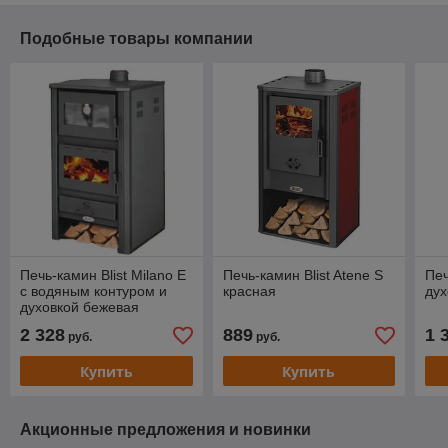
Подобные товары компании
Печь-камин Blist Milano E
Печь-камин Blist Atene S
Печ
с водяным контуром и
красная
дух
духовкой бежевая
2 328
889
1 
руб.
руб.
Купить
Купить
Акционные предложения и новинки