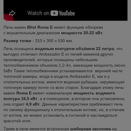
Печь-камин
Blist Roma E
имеет функцию обогрева
с внушительным диапазоном
мощности 20-22 кВт.
Размер топки
- 310 х 300 х 530 мм.
Печь оснащена
водяным контуром объёмом 22 литра
, что
выгодно отличает Ambasador E от печей-каминов других
производителей, которые оснащены небольшим
теплообменником объемом 1,2-4л, имеющим мощность около
5кВт. Такие теплообменники устанавливаются верхней части
топочной камеры, когда в модели Ambasador E, как и у
отопительных котлов, имеется водяная рубашка, окружающая
топочную камеру почти со всех сторон. Благодаря этому печь-
камин
Roma E
имеет номинальную
мощность водяного
контура 16,5 кВт
, а в помещение, в котором она установлена,
она отдает
4,9 кВт
. Данные характеристики приближают печь
по своему функционалу к отопительным котлам, но, в отличие
от котлов, ее можно установить в гостиной и наслаждаться
красотой огня.
Также в печи имеется встроенная
шиберная заслонка
на