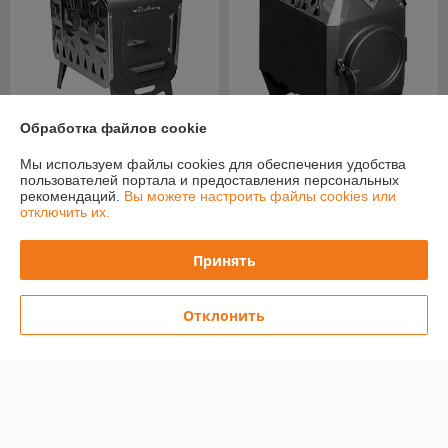
Обработка файлов cookie
Мы используем файлы cookies для обеспечения удобства
Отопительная печь Stoker
Отопительная печь Stoker
пользователей портала и предоставления персональных
COLIBRI 5
TERMO 70 (2024)
рекомендаций.
Вы можете настроить файлы cookies или
В наличии
В наличии
отключить их.
316
573
452 руб.
776 руб.
руб.
руб.
Принять
Купить
Купить
Отклонить
-19%
-19%