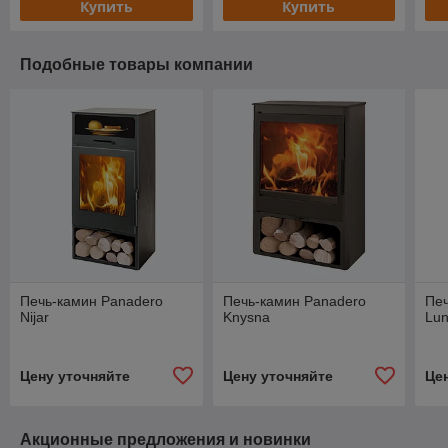
Купить
Купить
Подобные товары компании
Печь-камин Panadero
Печь-камин Panadero
Печ
Nijar
Knysna
Lu
Цену уточняйте
Цену уточняйте
Це
Акционные предложения и новинки