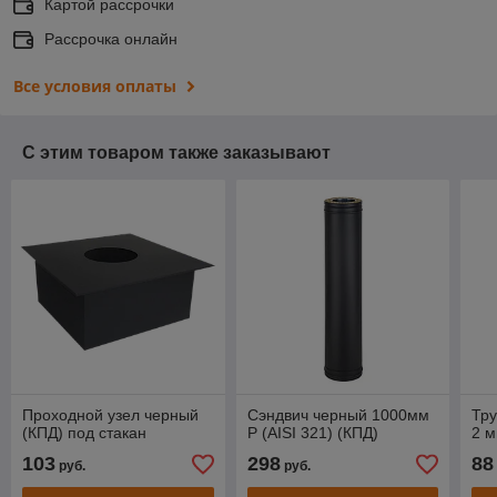
Картой рассрочки
Рассрочка онлайн
Все условия оплаты
С этим товаром также заказывают
Проходной узел черный
Сэндвич черный 1000мм
Тру
(КПД) под стакан
P (AISI 321) (КПД)
2 
103
298
88
руб.
руб.