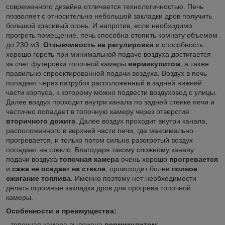
современного дизайна отличается технологичностью. Печь
позволяет с относительно небольшой закладки дров получить
большой красивый огонь. И напротив, если необходимо
прогреть помещение, печь способна отопить комнату объемом
до 230 м3.
Отзывчивость на регулировки
и способность
хорошо гореть при минимальной подаче воздуха достигается
за счет футеровки топочной камеры
вермикулитом
, а также
правильно спроектированной подачи воздуха. Воздух в печь
попадает через патрубок расположенный в задней нижней
части корпуса, к которому можно подвести воздуховод с улицы.
Далее воздух проходит внутри канала по задней стенке печи и
частично попадает в топочную камеру через отверстия
вторичного дожига
. Далее воздух проходит внутри канала,
расположенного в верхней части печи, где максимально
прогревается, и только потом сильно разогретый воздух
попадает на стекло. Благодаря такому сложному каналу
подачи воздуха
топочная камера
очень хорошо
прогревается
и
сажа не оседает на стекле
, происходит более
полное
сжигание топлива
. Именно поэтому нет необходимости
делать огромные закладки дров для прогрева топочной
камеры.
Особенности и преимущества:
- топочная камера выложена
вермикулитом
;