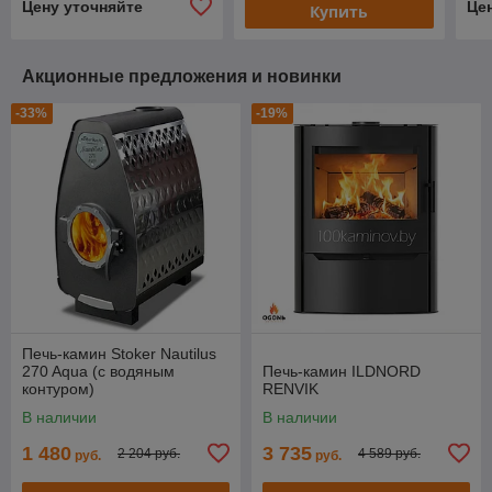
Цену уточняйте
Це
Купить
Акционные предложения и новинки
-33%
-19%
Печь-камин Stoker Nautilus
270 Aqua (с водяным
Печь-камин ILDNORD
контуром)
RENVIK
В наличии
В наличии
1 480
3 735
2 204 руб.
4 589 руб.
руб.
руб.