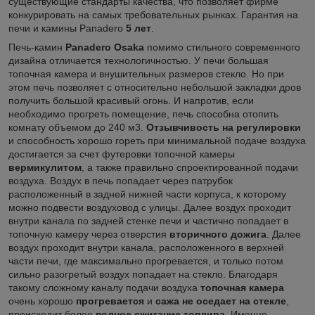
существующие стандарты качества, что позволяет фирме
конкурировать на самых требовательных рынках. Гарантия на
печи и камины Panadero
5 лет
.
Печь-камин
Panadero Osaka
помимо стильного современного
дизайна отличается технологичностью. У печи большая
топочная камера и внушительных размеров стекло. Но при
этом печь позволяет с относительно небольшой закладки дров
получить большой красивый огонь. И напротив, если
необходимо прогреть помещение, печь способна отопить
комнату объемом до 240 м3.
Отзывчивость на регулировки
и способность хорошо гореть при минимальной подаче воздуха
достигается за счет футеровки топочной камеры
вермикулитом
, а также правильно спроектированной подачи
воздуха. Воздух в печь попадает через патрубок
расположенный в задней нижней части корпуса, к которому
можно подвести воздуховод с улицы. Далее воздух проходит
внутри канала по задней стенке печи и частично попадает в
топочную камеру через отверстия
вторичного дожига
. Далее
воздух проходит внутри канала, расположенного в верхней
части печи, где максимально прогревается, и только потом
сильно разогретый воздух попадает на стекло. Благодаря
такому сложному каналу подачи воздуха
топочная камера
очень хорошо
прогревается
и
сажа не оседает на стекле
,
происходит более
полное сжигание топлива
. Именно