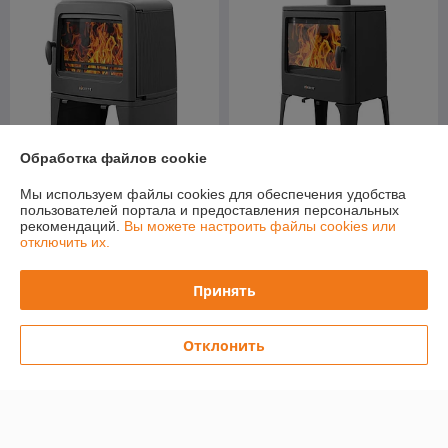
Обработка файлов cookie
Мы используем файлы cookies для обеспечения удобства
Печь-камин Everest M12
Печь-камин Everest V13
пользователей портала и предоставления персональных
В наличии
В наличии
рекомендаций.
Вы можете настроить файлы cookies или
отключить их.
Цену уточняйте
Цену уточняйте
Принять
Отклонить