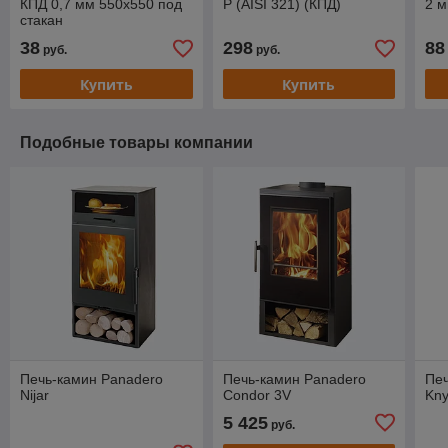
КПД 0,7 мм 550х550 под
P (AISI 321) (КПД)
2 
стакан
38
298
88
руб.
руб.
Купить
Купить
Подобные товары компании
Печь-камин Panadero
Печь-камин Panadero
Печ
Nijar
Condor 3V
Kn
5 425
руб.