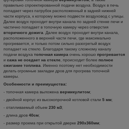
правильно спроектированной подачи воздуха. Воздух в печь
попадает через патрубок расположенный в задней нижней
части корпуса, к которому можно подвести воздуховод с улицы.
Далее воздух проходит внутри канала по задней стенке печи и
частично попадает в топочную камеру через отверстия
вторичного дожига
. Далее воздух проходит внутри канала,
расположенного в верхней части печи, где максимально
прогревается, и только потом сильно разогретый воздух
попадает на стекло. Благодаря такому сложному каналу
подачи воздуха
топочная камера
очень хорошо
прогревается
и
сажа не оседает на стекле
, происходит более
полное
сжигание топлива
. Именно поэтому нет необходимости
делать огромные закладки дров для прогрева топочной
камеры.
Особенности и преимущества:
- топочная камера выложена
вермикулитом
;
- двойной корпус из высокопрочной котловой стали
5 мм
;
- отапливаемый объем
230 м3
;
- длина дров
40см
;
- размер проема при открытой дверке
290х360мм
;