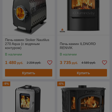
Печь-камин Stoker Nautilus
270 Aqua (с водяным
Печь-камин ILDNORD
контуром)
RENVIK
В наличии
В наличии
1 480
3 735
2 204 руб.
4 589 руб.
руб.
руб.
Купить
Купить
-9%
-6%