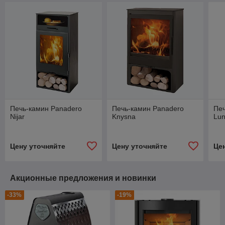
Печь-камин Panadero
Печь-камин Panadero
Печ
Nijar
Knysna
Lu
Цену уточняйте
Цену уточняйте
Це
Акционные предложения и новинки
-33%
-19%