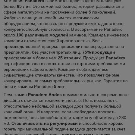
Компания
Panadero
занимается производством печей уже
более
65 лет
. Это семейный бизнес, который развивается в
сфере металлургии на протяжении более
5 поколений
.
Фабрика оснащена новейшим технологическим
оборудованием, что позволяет продукции иметь достаточно
конкурентоспособную стоимость. В ассортименте Panadero
около
100 различных моделей
каминов. Команда инженеров
компании отличается своей креативностью. Весь
производственный процесс происходит непосредственно на
предприятии, без участия третьих лиц.
75% продукции
представлена в более чем
25 странах
. Продукция
Panadero
сертифицирована в соответствии со строгими требованиями
европейских лабораторий. Компания соблюдает все
существующие стандарты качества, что позволяет фирме
конкурировать на самых требовательных рынках. Гарантия на
печи и камины Panadero
5 лет
.
Печь-камин
Panadero Andes
помимо стильного современного
дизайна отличается технологичностью. Печь позволяет с
относительно небольшой закладки дров получить большой
красивый огонь. И напротив, если необходимо прогреть
помещение, печь способна отопить комнату объемом до 230
м3.
Отзывчивость на регулировки
и способность хорошо
гореть при минимальной подаче воздуха достигается за счет
футеровки топочной камеры
вермикулитом
, а также