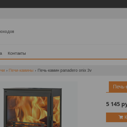
моходов
а
Контакты
ечи
Печи-камины
Печь-камин panadero onix 3v
Печь-
5 145
р
К