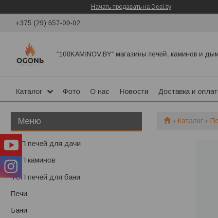
Начать продавать на Deal.by
+375 (29) 657-09-02
"100KAMINOV.BY" магазины печей, каминов и ды
Каталог
Фото
О нас
Новости
Доставка и оплат
Каталог
П
ТОП печей для дачи
ТОП каминов
ТОП печей для бани
Печи
Бани