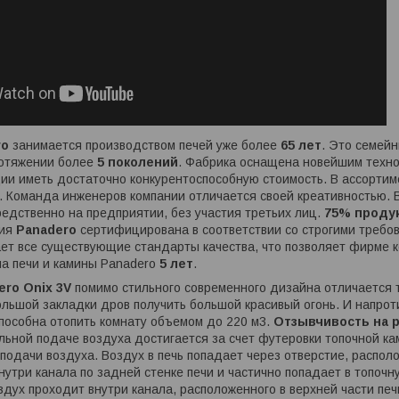
ro
занимается производством печей уже более
65 лет
. Это семейн
ротяжении более
5 поколений
. Фабрика оснащена новейшим техно
ии иметь достаточно конкурентоспособную стоимость. В ассорти
. Команда инженеров компании отличается своей креативностью. 
едственно на предприятии, без участия третьих лиц.
75% проду
ция
Panadero
сертифицирована в соответствии со строгими требо
ет все существующие стандарты качества, что позволяет фирме к
на печи и камины Panadero
5 лет
.
ero Onix 3V
помимо стильного современного дизайна отличается 
льшой закладки дров получить большой красивый огонь. И напрот
пособна отопить комнату объемом до 220 м3.
Отзывчивость на 
льной подаче воздуха достигается за счет футеровки топочной к
подачи воздуха. Воздух в печь попадает через отверстие, распол
нутри канала по задней стенке печи и частично попадает в топоч
здух проходит внутри канала, расположенного в верхней части печ