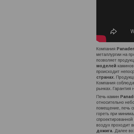
Компания
Panade
металлургии на п
позволяет продукц
моделей
каминов
происходит непоср
странах
. Продук
Компания соблюда
рынках. Гарантия 
Печь-камин
Panad
относительно небо
помещение, печь с
гореть при минима
спроектированной 
воздух проходит в
дожига
. Далее во