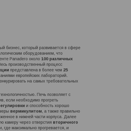
ый бизнес, который развивается в сфере
логическим оборудованием, что
менте Panadero около
100 различных
Весь производственный процесс
кции
представлена в более чем
25
ваниями европейских лабораторий.
онкурировать на самых требовательных
технологичностью. Печь позволяет с
ив, если необходимо прогреть
регулировки
и способность хорошо
амеры
вермикулитом
, а также правильно
оженное в нижней части корпуса. Далее
ную камеру через отверстия
вторичного
и, где максимально прогревается, и