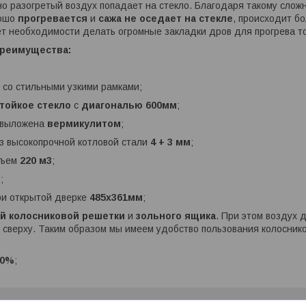
но разогретый воздух попадает на стекло. Благодаря такому сло
рошо
прогревается
и
сажа не оседает на стекле
, происходит б
т необходимости делать огромные закладки дров для прогрева т
преимущества:
 со стильными узкими рамками;
тойкое стекло
с
диагональю 600мм
;
а выложена
вермикулитом
;
из высокопрочной котловой стали
4 + 3 мм
;
бъем
220 м3
;
м
;
ри открытой дверке
485х361мм
;
ой колосниковой решетки
и
зольного ящика
. При этом воздух 
о сверху. Таким образом мы имеем удобство пользования колосни
10%
;