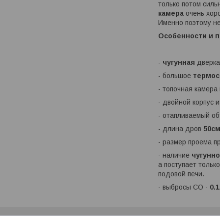
только потом силь
камера
очень хо
Именно поэтому не
Особенности и 
-
чугунная
дверка
- большое
термос
- топочная камер
- двойной корпус 
- отапливаемый о
- длина дров
50с
- размер проема п
- наличие
чугунн
а поступает тольк
подовой печи.
- выбросы CO -
0.