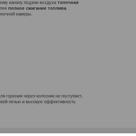
жному каналу подачи воздуха
топочная
олее
полное сжигание топлива
.
опочной камеры.
для горения через колосник не поступает,
ковой печью и высокую эффективность