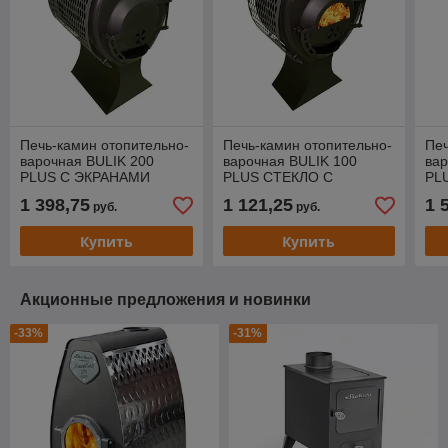
Печь-камин отопительно-
Печь-камин отопительно-
Печ
варочная BULIK 200
варочная BULIK 100
вар
PLUS С ЭКРАНАМИ
PLUS СТЕКЛО С
PL
ЭКРАНАМИ
ЭК
1 398,75
1 121,25
1 
руб.
руб.
Купить
Купить
Акционные предложения и новинки
-33%
-31%