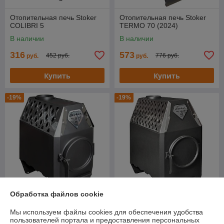
Отопительная печь Stoker
Отопительная печь Stoker
COLIBRI 5
TERMO 70 (2024)
В наличии
В наличии
316
573
452 руб.
776 руб.
руб.
руб.
Купить
Купить
-19%
-19%
Обработка файлов cookie
Отопительная печь Stoker
Отопительная печь Stoker
Мы используем файлы cookies для обеспечения удобства
TERMO 90 Aqua (2024)
TERMO 350 Aqua (2024)
пользователей портала и предоставления персональных