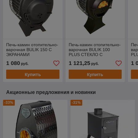
Печь-камин отопительно-
Печь-камин отопительно-
Печ
варочная BULIK 150 С
варочная BULIK 100
вар
ЭКРАНАМИ
PLUS СТЕКЛО С
PL
ЭКРАНАМИ
1 080
1 121,25
1 
руб.
руб.
Купить
Купить
Акционные предложения и новинки
-33%
-31%