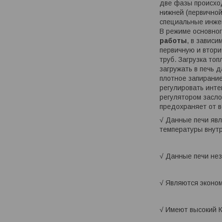
две фазы происход
нижней (первичной
специальные инже
В режиме основног
работы
, в завис
первичную и втор
труб. Загрузка то
загружать в печь 
плотное запирание
регулировать инте
регулятором засло
предохраняет от в
√ Данные печи яв
температуры внут
√ Данные печи нез
√ Являются эконом
√ Имеют высокий 