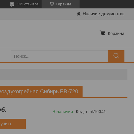
135 отзывов
Корзина
Наличие документов
Корзина
воздухогрейная Сибирь БВ-720
уб.
В наличии
Код:
nmk10041
упить