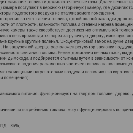
ит сжигание топлива и дожигаются печные газы. Далее печные га
) камере поступают в верхнюю (вторичную) камеру, где дожигаются
кторы подогретого воздуха из отапливаемого помещения.
о горения за счет тления топлива, одной полной закладки дров х
имости от плотности, влажности топлива и степени нагрева помещ
ичную камеры также способствует достижению оптимальной темпе
плива в печь производится через загрузочную дверцу, имеющую оп
даже крупные круглые поленья. Эксцентриковый замок на ручке дв
. На загрузочной дверце расположен регулятор заслонки поддува
нсивность сжигания топлива. Режим дожигания печных газов, выд
нки дымохода и подбирается опытным путем в зависимости от ко
озможного падения раскаленных частичек топлива на пол помещен
ляются мощными нагревателями воздуха и позволяют за короткое 
ри помещения;
ависимого питания, функционируют на твердом топливе: дерево, 
ичными по потреблению топлива, могут функционировать по прин
КПД - 85%;