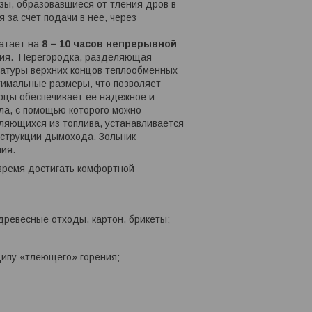
зы, образовавшиеся от тления дров в
 за счет подачи в нее, через
ватает на
8 – 10 часов непрерывной
ения. Перегородка, разделяющая
ратуры верхних концов теплообменных
тимальные размеры, что позволяет
ерцы обеспечивает ее надежное и
ла, с помощью которого можно
еляющихся из топлива, устанавливается
нструкции дымохода. Зольник
ия.
время достигать комфортной
древесные отходы, картон, брикеты;
ципу «тлеющего» горения;