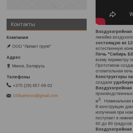
Контакты
Воздухогрейная 
линейке воздухог
состоящую из 12
ООО "Лигмет групп"
естественную кон
Печь "Сибирь БВ
всему периметру 
Прототипом созда
Минск, Беларусь
отопительная печь
Конструкторы за
создали
удобную
+375 (29) 657-09-02
Воздухогрейная 
производственных 
100kaminov@gmail.com
3
м
. Номинальная
В конструкции дан
излучения при ном
поступает в нижни
60 до 80 градусов
Воздухогрейная 