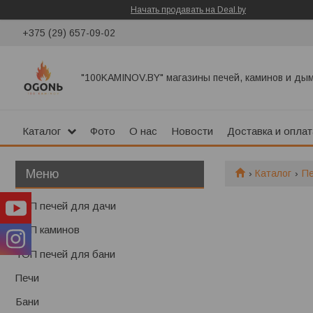
Начать продавать на Deal.by
+375 (29) 657-09-02
"100KAMINOV.BY" магазины печей, каминов и ды
Каталог
Фото
О нас
Новости
Доставка и оплат
Каталог
П
ТОП печей для дачи
ТОП каминов
ТОП печей для бани
Печи
Бани