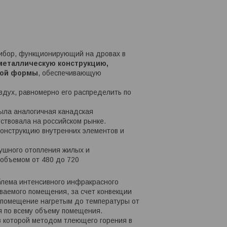
ибор, функционирующий на дровах в
еталлическую конструкцию,
ной формы
, обеспечивающую
здух, равномерно его распределить по
ыла аналогичная канадская
тствовала на российском рынке.
онструкцию внутренних элементов и
ушного отопления жилых и
 объемом от 480 до 720
блема интенсивного инфракрасного
ваемого помещения, за счет конвекции
в помещение нагретым до температуры от
я по всему объему помещения.
в которой методом тлеющего горения в