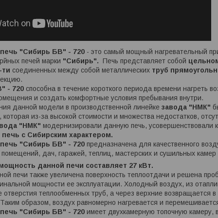
печь "Сибирь БВ" - 720
- это самый мощный нагревательный пр
ерйных печей марки
"Сибирь".
Печь представляет собой
цельном
-ти
соединенных между собой металлических
труб прямоуголь
векцию.
" - 720
способна в течение короткого периода времени нагреть во
помещения и создать комфортные условия пребывания внутри.
ния данной модели в производственной линейке
завода "НМК"
б
, которая из-за высокой стоимости и множества недостатков, отсу
вода "НМК"
модернизировали данную печь, усовершенствовали к
 печь с Сибирским характером.
печь "Сибирь БВ" - 720
предназначена для качественного возд
помещений, дач, гаражей, теплиц, мастерских и сушильных камер
мощность данной печи составляет 27 кВт.
ной печи также увеличена поверхность теплоотдачи и решена про
инальной мощности ее эксплуатации. Холодный воздух, из отапли
е отверстия теплообменных труб, а через верхние возвращается 
.Таким образом, воздух равномерно нагревается и перемешиваетс
печь "Сибирь БВ" - 720
имеет двухкамерную топочную камеру, 