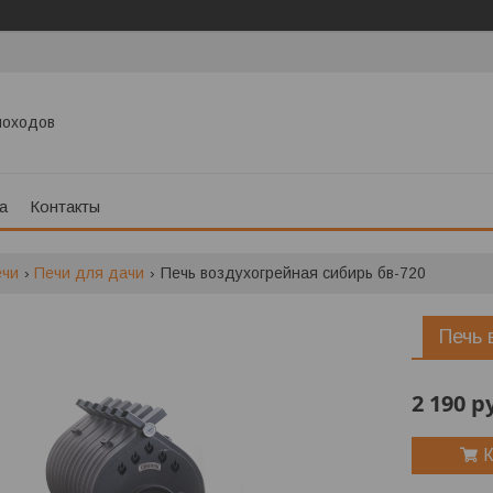
моходов
а
Контакты
ечи
Печи для дачи
Печь воздухогрейная сибирь бв-720
Печь 
2 190
р
К