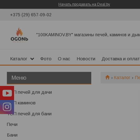
Начать продавать на Deal.by
+375 (29) 657-09-02
"100KAMINOV.BY" магазины печей, каминов и ды
Каталог
Фото
О нас
Новости
Доставка и оплат
Каталог
П
ТОП печей для дачи
ТОП каминов
ТОП печей для бани
Печи
Бани