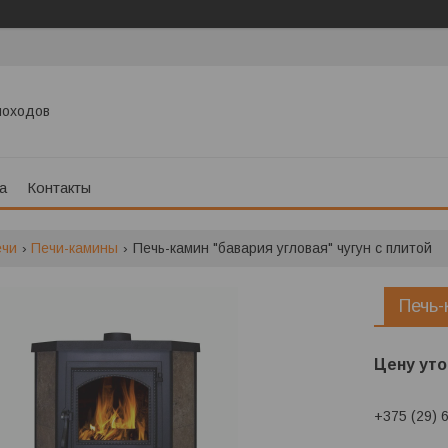
моходов
а
Контакты
ечи
Печи-камины
Печь-камин "бавария угловая" чугун с плитой
Печь-
Цену уто
+375 (29) 
Заказ тол