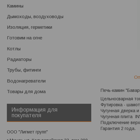
Камины
Дымоходы, воздуховоды
Изоляция, герметики
Готовим на огне
Котлы
Радиаторы
Трубы, фитинги
Оп
Водонагреватели
Печь-камин "Бавари
Товары для дома
Цельносварная то
Футировка - шамо
Информация для
Чугунная двер
покупателя
Чугунная плита I
Подключение вер
Гарантия 2 года.
ООО "Лигмет групп"