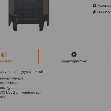
Условия
Произво
исание
Характеристики
я угловая" чугун с плитой
почная камера.
тный кирпич.
ка и поддувало.
NVICTA с 2-мя конфорками.
хнее.