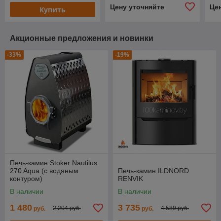
Цену уточняйте
Це
Купить
Акционные предложения и новинки
-33%
-19%
Печь-камин Stoker Nautilus
270 Aqua (с водяным
Печь-камин ILDNORD
контуром)
RENVIK
В наличии
В наличии
1 480
3 735
2 204 руб.
4 589 руб.
руб.
руб.