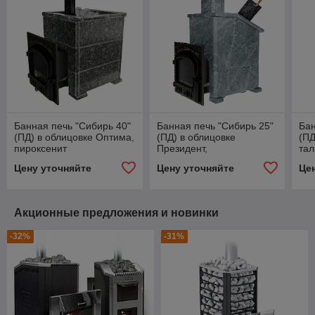
Банная печь "Сибирь 40"
Банная печь "Сибирь 25"
Бан
(ПД) в облицовке Оптима,
(ПД) в облицовке
(ПД
пироксенит
Президент,
тал
талькомагнезит
Цену уточняйте
Цену уточняйте
Це
Акционные предложения и новинки
-32%
-31%