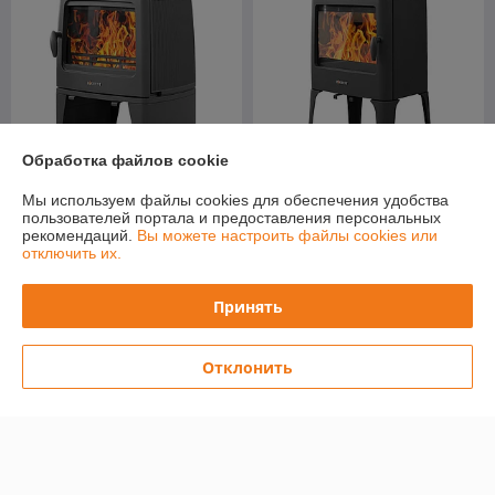
Обработка файлов cookie
Мы используем файлы cookies для обеспечения удобства
Печь-камин Everest M12
Печь-камин Everest V13
пользователей портала и предоставления персональных
В наличии
В наличии
рекомендаций.
Вы можете настроить файлы cookies или
отключить их.
Цену уточняйте
Цену уточняйте
Принять
Отклонить