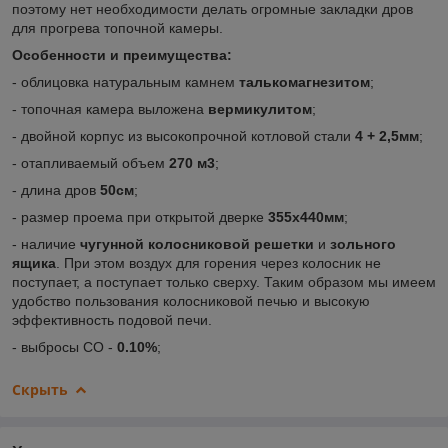
поэтому нет необходимости делать огромные закладки дров
для прогрева топочной камеры.
Особенности и преимущества:
- облицовка натуральным камнем
талькомагнезитом
;
- топочная камера выложена
вермикулитом
;
- двойной корпус из высокопрочной котловой стали
4 + 2,5мм
;
- отапливаемый объем
270 м3
;
- длина дров
50см
;
- размер проема при открытой дверке
355х440мм
;
- наличие
чугунной колосниковой решетки
и
зольного
ящика
. При этом воздух для горения через колосник не
поступает, а поступает только сверху. Таким образом мы имеем
удобство пользования колосниковой печью и высокую
эффективность подовой печи.
- выбросы CO -
0.10%
;
Скрыть