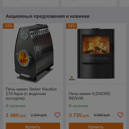
Акционные предложения и новинки
-33%
-19%
Печь-камин Stoker Nautilus
270 Aqua (с водяным
Печь-камин ILDNORD
контуром)
RENVIK
В наличии
В наличии
1 480
3 735
2 204 руб.
4 589 руб.
руб.
руб.
Купить
Купить