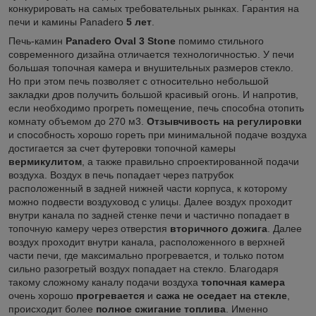
конкурировать на самых требовательных рынках. Гарантия на
печи и камины Panadero
5 лет
.
Печь-камин
Panadero Oval 3 Stone
помимо стильного
современного дизайна отличается технологичностью. У печи
большая топочная камера и внушительных размеров стекло.
Но при этом печь позволяет с относительно небольшой
закладки дров получить большой красивый огонь. И напротив,
если необходимо прогреть помещение, печь способна отопить
комнату объемом до 270 м3.
Отзывчивость на регулировки
и способность хорошо гореть при минимальной подаче воздуха
достигается за счет футеровки топочной камеры
вермикулитом
, а также правильно спроектированной подачи
воздуха. Воздух в печь попадает через патрубок
расположенный в задней нижней части корпуса, к которому
можно подвести воздуховод с улицы. Далее воздух проходит
внутри канала по задней стенке печи и частично попадает в
топочную камеру через отверстия
вторичного дожига
. Далее
воздух проходит внутри канала, расположенного в верхней
части печи, где максимально прогревается, и только потом
сильно разогретый воздух попадает на стекло. Благодаря
такому сложному каналу подачи воздуха
топочная камера
очень хорошо
прогревается
и
сажа не оседает на стекле
,
происходит более
полное сжигание топлива
. Именно