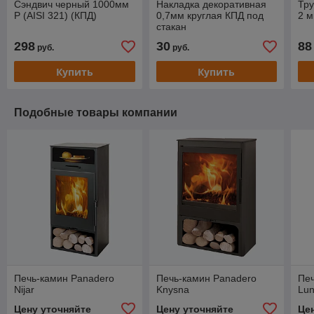
Сэндвич черный 1000мм
Накладка декоративная
Тру
P (AISI 321) (КПД)
0,7мм круглая КПД под
2 
стакан
298
30
88
руб.
руб.
Купить
Купить
Подобные товары компании
Печь-камин Panadero
Печь-камин Panadero
Печ
Nijar
Knysna
Lu
Цену уточняйте
Цену уточняйте
Це