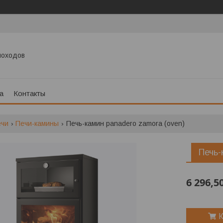
моходов
а
Контакты
ечи
Печи-камины
Печь-камин panadero zamora (oven)
Печь-
6 296,5
К