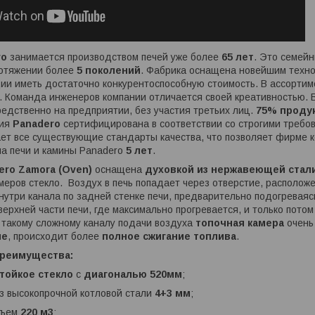
ro
занимается производством печей уже более
65 лет
. Это семейн
ротяжении более
5 поколений
. Фабрика оснащена новейшим техно
ии иметь достаточно конкурентоспособную стоимость. В ассорти
. Команда инженеров компании отличается своей креативностью. 
едственно на предприятии, без участия третьих лиц.
75% проду
ция
Panadero
сертифицирована в соответствии со строгими требо
ет все существующие стандарты качества, что позволяет фирме к
на печи и камины Panadero
5 лет
.
ero Zamora (Oven)
оснащена
духовкой из нержавеющей стал
еров стекло. Воздух в печь попадает через отверстие, расположе
нутри канала по задней стенке печи, предварительно подогреваяс
верхней части печи, где максимально прогревается, и только пото
 такому сложному каналу подачи воздуха
топочная камера
очень
ле
, происходит более
полное сжигание топлива
.
преимущества:
тойкое стекло
с
диагональю 520мм
;
из высокопрочной котловой стали
4+3 мм
;
бъем
220 м3
;