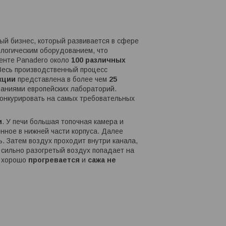
ый бизнес, который развивается в сфере
логическим оборудованием, что
менте Panadero около
100 различных
Весь производственный процесс
кции
представлена в более чем
25
ваниями европейских лабораторий.
онкурировать на самых требовательных
и
. У печи большая топочная камера и
нное в нижней части корпуса. Далее
ь. Затем воздух проходит внутри канала,
м сильно разогретый воздух попадает на
 хорошо
прогревается
и
сажа не