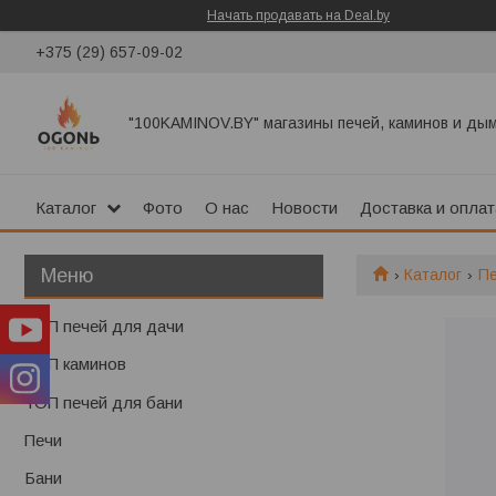
Начать продавать на Deal.by
+375 (29) 657-09-02
"100KAMINOV.BY" магазины печей, каминов и ды
Каталог
Фото
О нас
Новости
Доставка и оплат
Каталог
П
ТОП печей для дачи
ТОП каминов
ТОП печей для бани
Печи
Бани