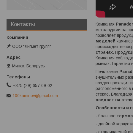
Контакты
Компания
Panade
металлургии на п
позволяет продукц
моделей
каминов
ООО "Лигмет групп"
происходит непоср
странах
. Продук
Компания соблюда
рынках. Гарантия 
Минск, Беларусь
Печь-камин
Panad
внушительных разм
воздух проходит в
+375 (29) 657-09-02
расположенного в 
стекло. Благодаря
100kaminov@gmail.com
оседает на стек
Особенности и 
- большое
термос
- двойной корпус 
- отапливаемый о