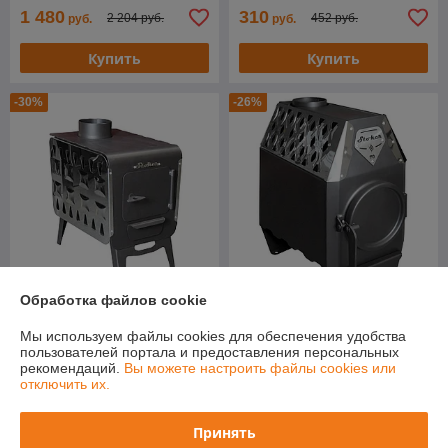
1 480
310
2 204 руб.
452 руб.
руб.
руб.
Купить
Купить
-30%
-26%
Обработка файлов cookie
Отопительная печь Stoker
Отопительная печь Stoker
Мы используем файлы cookies для обеспечения удобства
COLIBRI 5
TERMO 70 (2024)
пользователей портала и предоставления персональных
В наличии
В наличии
рекомендаций.
Вы можете настроить файлы cookies или
отключить их.
316
573
452 руб.
776 руб.
руб.
руб.
Принять
Купить
Купить