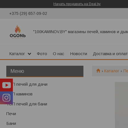
Начать продавать на Deal.by
+375 (29) 657-09-02
"100KAMINOV.BY" магазины печей, каминов и ды
Каталог
Фото
О нас
Новости
Доставка и оплат
Каталог
П
ТОП печей для дачи
ТОП каминов
ТОП печей для бани
Печи
Бани