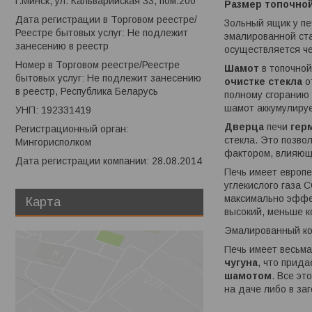
г.Минск, ул. Кальварийская 33, пом.200
Размер топочно
Дата регистрации в Торговом реестре/
Зольный ящик у пе
Реестре бытовых услуг: Не подлежит
эмалированной ста
занесению в реестр
осуществляется че
Номер в Торговом реестре/Реестре
Шамот
в топочной
бытовых услуг: Не подлежит занесению
очистке стекла
о
в реестр, Республика Беларусь
полному сгоранию 
шамот аккумулируе
УНП: 192331419
Дверца
печи
гер
Регистрационный орган:
стекла. Это позво
Мингорисполком
фактором, влияющ
Дата регистрации компании: 28.08.2014
Печь имеет европ
углекислого газа 
максимально эффек
Карта
высокий, меньше к
Эмалированный ко
Печь имеет весьма
чугуна
, что прид
шамотом
. Все эт
на даче либо в за