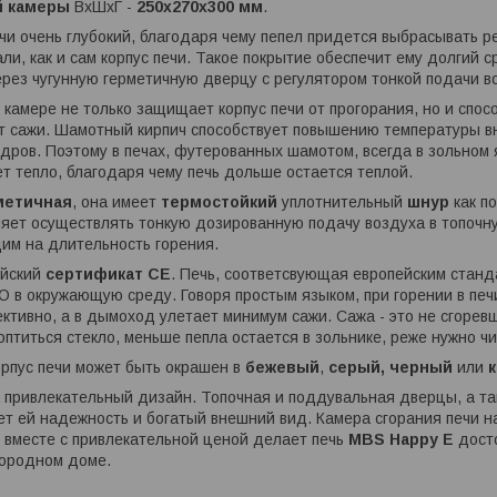
й камеры
ВхШхГ -
250х270х300 мм
.
чи очень глубокий, благодаря чему пепел придется выбрасывать ре
ли, как и сам корпус печи. Такое покрытие обеспечит ему долгий с
рез чугунную герметичную дверцу с регулятором тонкой подачи в
 камере не только защищает корпус печи от прогорания, но и спо
т сажи. Шамотный кирпич способствует повышению температуры вн
дров. Поэтому в печах, футерованных шамотом, всегда в зольном
т тепло, благодаря чему печь дольше остается теплой.
метичная
, она имеет
термостойкий
уплотнительный
шнур
как по
ляет осуществлять тонкую дозированную подачу воздуха в топочн
им на длительность горения.
ейский
сертификат CE
. Печь, соответсвующая европейским стан
CO в окружающую среду. Говоря простым языком, при горении в пе
тивно, а в дымоход улетает минимум сажи. Сажа - это не сгорев
оптиться стекло, меньше пепла остается в зольнике, реже нужно ч
рпус печи может быть окрашен в
бежевый
,
серый, черный
или
 привлекательный дизайн. Топочная и поддувальная дверцы, а та
ает ей надежность и богатый внешний вид. Камера сгорания печи
о вместе с привлекательной ценой делает печь
MBS Happy E
дост
городном доме.