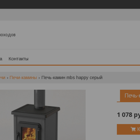
моходов
а
Контакты
ечи
Печи-камины
Печь-камин mbs happy серый
Печь-
1 078
р
К