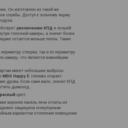
же. Он изготовлен из такой же
рок службы. Доступ к зольному ящику
оздуха.
собствует
увеличению КПД
и лучшей
утри топочной камеры, а значит более
 ящике остается меньше пепла. Также
 периметру створки, так и по периметру
ую камеру, что является важнейшим
дартам
имеет небольшие выбросы
чи
MBS Happy E
топливо сгорает
шие дрова. Если сажи мало, значит КПД
истить дымоход.
красный
цвет.
кже верхняя панель печи отлиты из
 надежно защищена огнеупорным
ойным вариантом отопления помещения