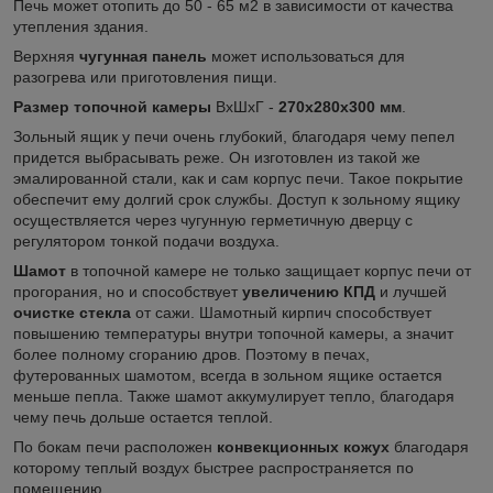
Печь может отопить до 50 - 65 м2 в зависимости от качества
утепления здания.
Верхняя
чугунная панель
может использоваться для
разогрева или приготовления пищи.
Размер топочной камеры
ВхШхГ -
270х280х300 мм
.
Зольный ящик у печи очень глубокий, благодаря чему пепел
придется выбрасывать реже. Он изготовлен из такой же
эмалированной стали, как и сам корпус печи. Такое покрытие
обеспечит ему долгий срок службы. Доступ к зольному ящику
осуществляется через чугунную герметичную дверцу с
регулятором тонкой подачи воздуха.
Шамот
в топочной камере не только защищает корпус печи от
прогорания, но и способствует
увеличению КПД
и лучшей
очистке стекла
от сажи. Шамотный кирпич способствует
повышению температуры внутри топочной камеры, а значит
более полному сгоранию дров. Поэтому в печах,
футерованных шамотом, всегда в зольном ящике остается
меньше пепла. Также шамот аккумулирует тепло, благодаря
чему печь дольше остается теплой.
По бокам печи расположен
конвекционных кожух
благодаря
которому теплый воздух быстрее распространяется по
помещению.