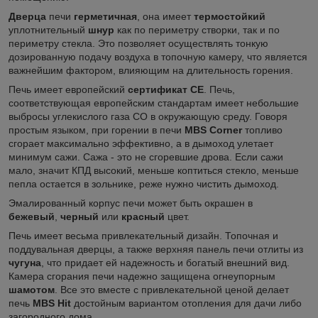
Дверца
печи
герметичная
, она имеет
термостойкий
уплотнительный
шнур
как по периметру створки, так и по
периметру стекла. Это позволяет осуществлять тонкую
дозированную подачу воздуха в топочную камеру, что является
важнейшим фактором, влияющим на длительность горения.
Печь имеет европейский
сертификат CE
. Печь,
соответствующая европейским стандартам
имеет небольшие
выбросы углекислого газа CO в окружающую среду. Говоря
простым языком, при горении в печи
MBS Corner
топливо
сгорает максимально эффективно, а в дымоход улетает
минимум сажи. Сажа - это не сгоревшие дрова. Если сажи
мало, значит КПД высокий, меньше коптиться стекло, меньше
пепла остается в зольнике, реже нужно чистить дымоход.
Эмалированный корпус печи может быть окрашен в
бежевый
,
черный
или
красный
цвет.
Печь имеет весьма привлекательный дизайн. Топочная и
поддувальная дверцы, а также верхняя панель печи отлиты из
чугуна
, что придает ей надежность и богатый внешний вид.
Камера сгорания печи надежно защищена огнеупорным
шамотом
. Все это вместе с привлекательной ценой делает
печь
MBS Hit
достойным вариантом отопления для дачи либо
загородного дома.