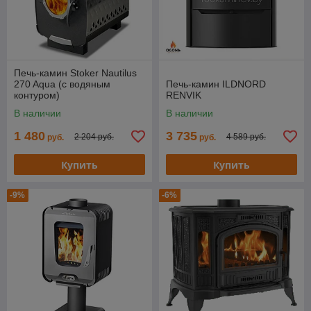
Печь-камин Stoker Nautilus
270 Aqua (с водяным
Печь-камин ILDNORD
контуром)
RENVIK
В наличии
В наличии
1 480
3 735
2 204 руб.
4 589 руб.
руб.
руб.
Купить
Купить
-9%
-6%