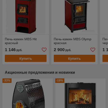
Печь-камин MBS Hit
Печь-камин MBS Olymp
Печ
красный
красная
че
1 146
2 900
1 
руб.
руб.
Купить
Купить
Акционные предложения и новинки
-33%
-19%