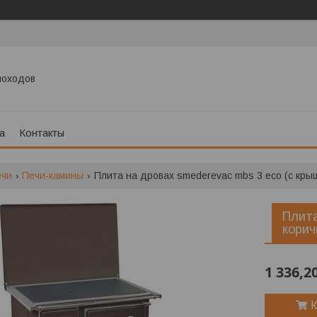
моходов
а
Контакты
ечи
Печи-камины
Плита на дровах smederevac mbs 3 eco (с кры
Плита
корич
1 336,2
К