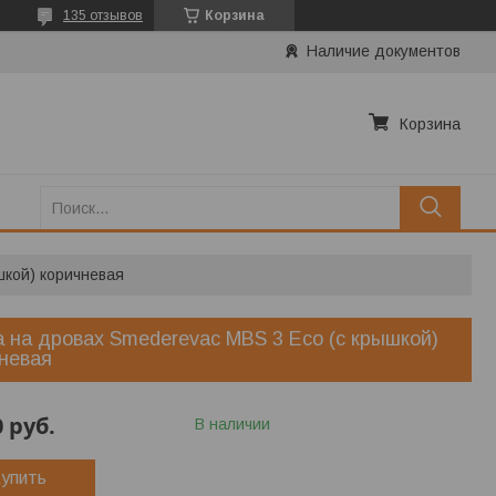
135 отзывов
Корзина
Наличие документов
Корзина
шкой) коричневая
 на дровах Smederevac MBS 3 Eco (с крышкой)
невая
0
руб.
В наличии
упить