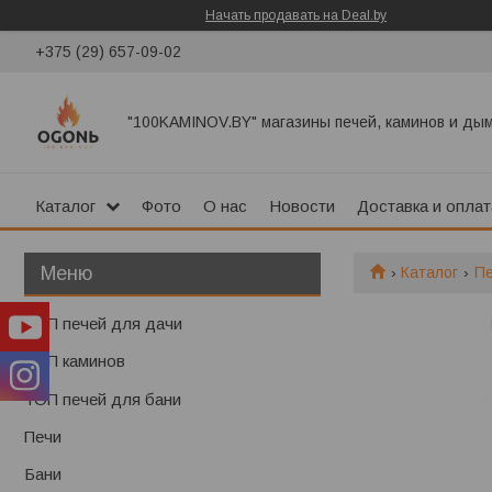
Начать продавать на Deal.by
+375 (29) 657-09-02
"100KAMINOV.BY" магазины печей, каминов и ды
Каталог
Фото
О нас
Новости
Доставка и оплат
Каталог
П
ТОП печей для дачи
ТОП каминов
ТОП печей для бани
Печи
Бани