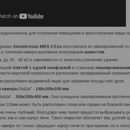
редназначена для отопления помещения и приготовления пищи на
 дровах
Smederevac MBS 3 Eco
изготовлена из эмалированной ст
, а топочная камера выложена огнеупорным
шамотом
.
ь до 30 - 40 м2 в зависимости от качества утепления здания.
ольшой
плитой с одной конфоркой
и стальным
эмалированным
части варочной поверхности расположен хромированный ограничи
ечи расположен выдвижной ящик для хранения посуды или дров.
й камеры
ВхШхГ -
195х200х300 мм
.
ВхШхГ -
200х300х400 мм
. Она оснащена эмалированным протвене
м 120мм может быть расположен слева или справа на боковой пан
чи очень глубокий, благодаря чему пепел придется выбрасывать ре
ли, как и сам корпус печи. Такое покрытие обеспечит ему долгий с
 камере не только защищает корпус печи от прогорания, но и спо