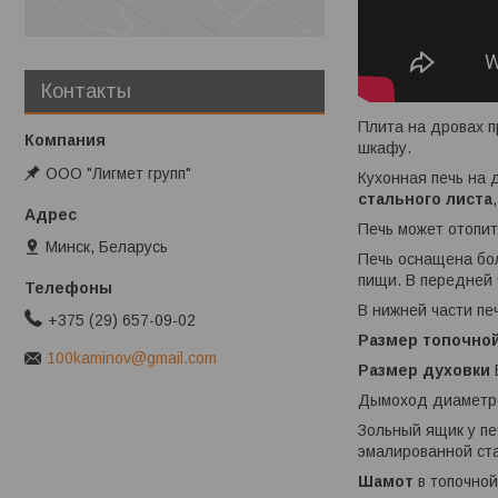
Контакты
Плита на дровах п
шкафу.
ООО "Лигмет групп"
Кухонная печь на
стального листа
Печь может отопит
Минск, Беларусь
Печь оснащена б
пищи. В передней 
В нижней части п
+375 (29) 657-09-02
Размер топочно
100kaminov@gmail.com
Размер духовки
Дымоход диаметро
Зольный ящик у пе
эмалированной ста
Шамот
в топочной