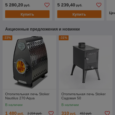
5 280,20
5 239,40
руб.
руб.
Це
Купить
Купить
Акционные предложения и новинки
-33%
-31%
Отопительная печь Stoker
Отопительная печь Stoker
Nautilus 270 Aqua
Cадовая 50
В наличии
В наличии
1 480
310
2 204 руб.
452 руб.
руб.
руб.