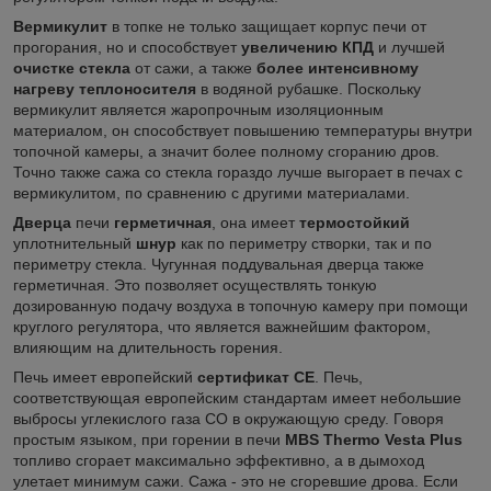
Вермикулит
в топке не только защищает корпус печи от
прогорания, но и способствует
увеличению КПД
и лучшей
очистке стекла
от сажи, а также
более интенсивному
нагреву теплоносителя
в водяной рубашке. Поскольку
вермикулит является жаропрочным изоляционным
материалом, он способствует повышению температуры внутри
топочной камеры, а значит более полному сгоранию дров.
Точно также сажа со стекла гораздо лучше выгорает в печах с
вермикулитом, по сравнению с другими материалами.
Дверца
печи
герметичная
, она имеет
термостойкий
уплотнительный
шнур
как по периметру створки, так и по
периметру стекла. Чугунная поддувальная дверца также
герметичная. Это позволяет осуществлять тонкую
дозированную подачу воздуха в топочную камеру при помощи
круглого регулятора, что является важнейшим фактором,
влияющим на длительность горения.
Печь имеет европейский
сертификат CE
. Печь,
соответствующая европейским стандартам
имеет небольшие
выбросы углекислого газа CO в окружающую среду. Говоря
простым языком, при горении в печи
MBS Thermo Vesta Plus
топливо сгорает максимально эффективно, а в дымоход
улетает минимум сажи. Сажа - это не сгоревшие дрова. Если