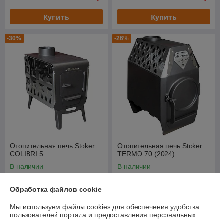
Купить
Купить
-30%
-26%
Отопительная печь Stoker
Отопительная печь Stoker
COLIBRI 5
TERMO 70 (2024)
В наличии
В наличии
316
573
452 руб.
776 руб.
руб.
руб.
Обработка файлов cookie
Купить
Купить
Мы используем файлы cookies для обеспечения удобства
пользователей портала и предоставления персональных