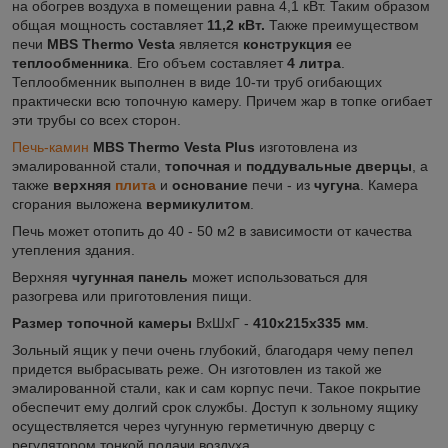
на обогрев воздуха в помещении равна 4,1 кВт. Таким образом
общая мощность составляет
11,2 кВт.
Также преимуществом
печи
MBS Thermo Vesta
является
конструкция
ее
теплообменника
. Его объем составляет
4 литра
.
Теплообменник выполнен в виде 10-ти труб огибающих
практически всю топочную камеру. Причем жар в топке огибает
эти трубы со всех сторон.
Печь-камин
MBS Thermo Vesta Plus
изготовлена из
эмалированной стали,
топочная
и
поддувальные дверцы
, а
также
верхняя
плита
и
основание
печи - из
чугуна
. Камера
сгорания выложена
вермикулитом
.
Печь может отопить до 40 - 50 м2 в зависимости от качества
утепления здания.
Верхняя
чугунная панель
может использоваться для
разогрева или приготовления пищи.
Размер топочной камеры
ВхШхГ -
410х215х335 мм
.
Зольный ящик у печи очень глубокий, благодаря чему пепел
придется выбрасывать реже. Он изготовлен из такой же
эмалированной стали, как и сам корпус печи. Такое покрытие
обеспечит ему долгий срок службы. Доступ к зольному ящику
осуществляется через чугунную герметичную дверцу с
регулятором тонкой подачи воздуха.