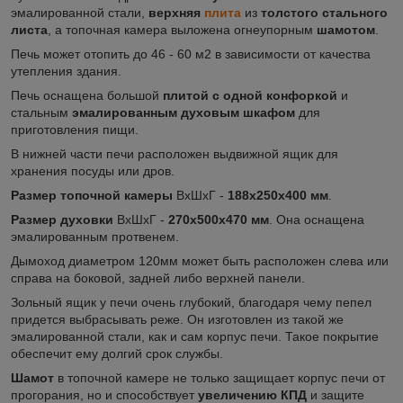
эмалированной стали,
верхняя
плита
из
толстого стального
листа
, а топочная камера выложена огнеупорным
шамотом
.
Печь может отопить до 46 - 60 м2 в зависимости от качества
утепления здания.
Печь оснащена большой
плитой с одной конфоркой
и
стальным
эмалированным духовым шкафом
для
приготовления пищи.
В нижней части печи расположен выдвижной ящик для
хранения посуды или дров.
Размер топочной камеры
ВхШхГ -
188х250х400 мм
.
Размер духовки
ВхШхГ -
270х500х470 мм
. Она оснащена
эмалированным протвенем.
Дымоход диаметром 120мм может быть расположен слева или
справа на боковой, задней либо верхней панели.
Зольный ящик у печи очень глубокий, благодаря чему пепел
придется выбрасывать реже. Он изготовлен из такой же
эмалированной стали, как и сам корпус печи. Такое покрытие
обеспечит ему долгий срок службы.
Шамот
в топочной камере не только защищает корпус печи от
прогорания, но и способствует
увеличению КПД
и защите