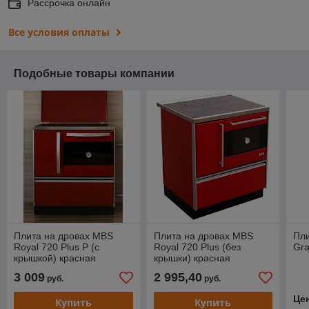
Рассрочка онлайн
Все условия оплаты
Подобные товары компании
Плита на дровах MBS
Плита на дровах MBS
Пли
Royal 720 Plus P (с
Royal 720 Plus (без
Gra
крышкой) красная
крышки) красная
3 009
2 995,40
руб.
руб.
Це
Купить
Купить