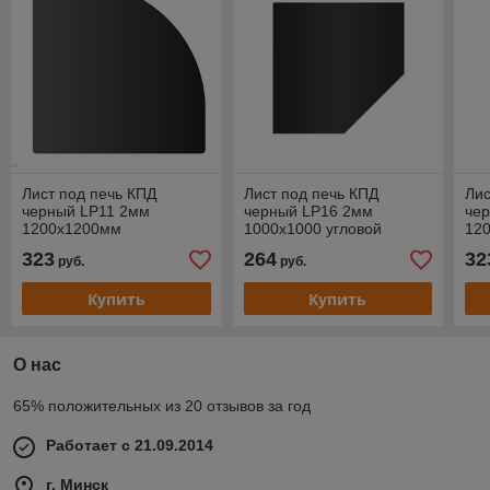
Лист под печь КПД
Лист под печь КПД
Лис
черный LP11 2мм
черный LP16 2мм
че
1200х1200мм
1000х1000 угловой
120
323
264
32
руб.
руб.
Купить
Купить
О нас
65% положительных из 20 отзывов за год
Работает с 21.09.2014
г. Минск