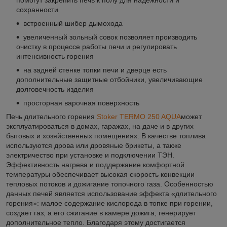
помогут закрепить печь к полу для надежности и
сохранности
встроенный шибер дымохода
увеличенный зольный совок позволяет производить
очистку в процессе работы печи и регулировать
интенсивность горения
на задней стенке топки печи и дверце есть
дополнительные защитные отбойники, увеличивающие
долговечность изделия
просторная варочная поверхность
Печь длительного горения
Stoker TERMO 250 AQUA
может
эксплуатироваться в домах, гаражах, на даче и в других
бытовых и хозяйственных помещениях. В качестве топлива
используются дрова или дровяные брикеты, а также
электричество при установке и подключении ТЭН.
Эффективность нагрева и поддержание комфортной
температуры обеспечивает высокая скорость конвекции
тепловых потоков и дожигание топочного газа. Особенностью
данных печей является использование эффекта «длительного
горения»: малое содержание кислорода в топке при горении,
создает газ, а его сжигание в камере дожига, генерирует
дополнительное тепло. Благодаря этому достигается