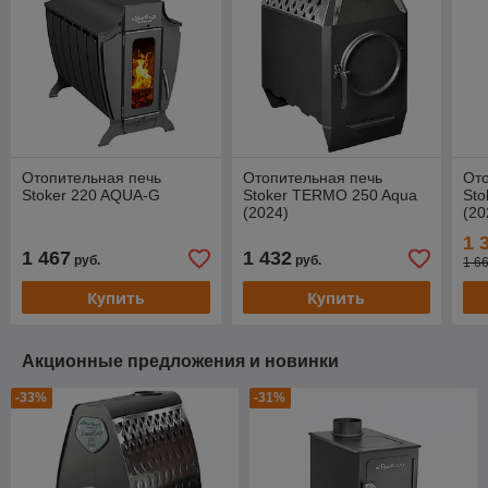
Отопительная печь
Отопительная печь
Ото
Stoker 220 AQUA-G
Stoker TERMO 250 Aqua
St
(2024)
(20
1 
1 467
1 432
руб.
руб.
1 6
Купить
Купить
Акционные предложения и новинки
-33%
-31%