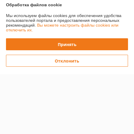
Обработка файлов cookie
Мы используем файлы cookies для обеспечения удобства
Отопительная печь Stoker
Отопительная печь Stoker
пользователей портала и предоставления персональных
COLIBRI 5
TERMO 70 (2024)
рекомендаций.
Вы можете настроить файлы cookies или
отключить их.
В наличии
В наличии
316
573
452 руб.
776 руб.
руб.
руб.
Принять
Купить
Купить
Отклонить
-19%
-19%
Отопительная печь Stoker
Отопительная печь Stoker