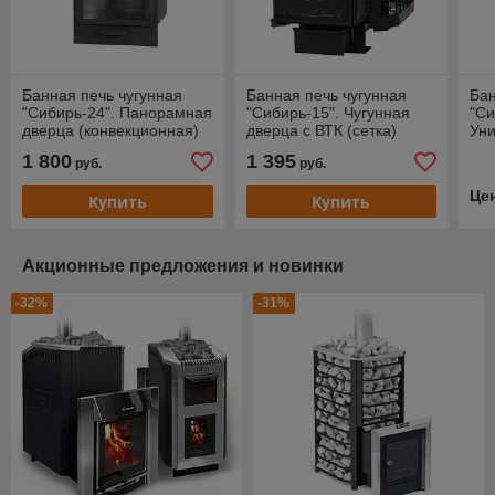
Банная печь чугунная
Банная печь чугунная
Бан
"Сибирь-24". Панорамная
"Сибирь-15". Чугунная
"Си
дверца (конвекционная)
дверца с ВТК (сетка)
Уни
две
1 800
1 395
руб.
руб.
Це
Купить
Купить
Акционные предложения и новинки
-32%
-31%