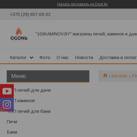
Начать продавать на Deal.by
+375 (29) 657-09-02
"100KAMINOV.BY" магазины печей, каминов и ды
Каталог
Фото
О нас
Новости
Доставка и оплат
Каталог
П
ТОП печей для дачи
ТОП каминов
ТОП печей для бани
Печи
Бани