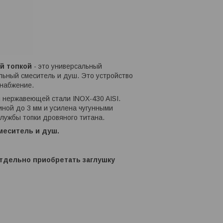
й топкой
- это универсальный
льный смеситель и душ. Это устройство
снабжение.
й нержавеющей стали INOX-430 AISI.
иной до 3 мм и усилена чугунными
службы топки дровяного титана.
меситель и душ.
отдельно приобретать заглушку