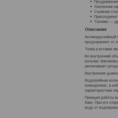
Продуманная,
Усиленная эк
Съемная стал
Присоединит
Топливо — др
Описание
Антикоррозийный 
предохраняет от п
Топка и вставки я
Во внутренний объ
колонки. Магниевы
увеличивает ресур
Внутренняя дымохо
Водогрейная колон
помещениях, а неб
характеристики оп
Принцип работы во
баке. При его отк
воду от водопров