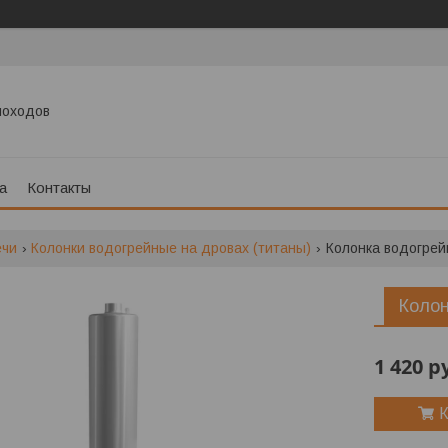
моходов
а
Контакты
ечи
Колонки водогрейные на дровах (титаны)
Колонка водогрейн
Колон
1 420
р
К