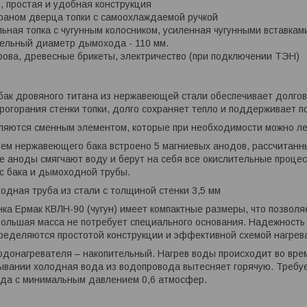
 простая и удобная конструкция
раном дверца топки с самоохлаждаемой ручкой
ьная топка с чугунным колосником, усиленная чугунными вставкам
ельный диаметр дымохода - 110 мм.
ова, древесные брикеты, электричество (при подключении ТЭН)
бак дровяного титана из нержавеющей стали обеспечивает долгов
рогорания стенки топки, долго сохраняет тепло и поддерживает 
вляются сменным элементом, которые при необходимости можно ле
ем нержавеющего бака встроено 5 магниевых анодов, рассчитанны
е аноды смягчают воду и берут на себя все окислительные процес
с бака и дымоходной трубы.
дная труба из стали с толщиной стенки 3,5 мм
ка Ермак КВЛН-90 (чугун) имеет компактные размеры, что позволя
ольшая масса не потребует специального основания. Надежность
ределяются простотой конструкции и эффективной схемой нагрев
донагревателя – накопительный. Нагрев воды происходит во врем
рывании холодная вода из водопровода вытесняет горячую. Требуе
ода с минимальным давлением 0,6 атмосфер.