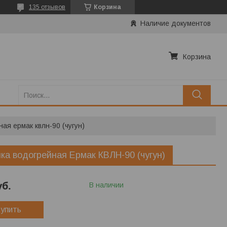
135 отзывов
Корзина
Наличие документов
Корзина
ая ермак квлн-90 (чугун)
ка водогрейная Ермак КВЛН-90 (чугун)
уб.
В наличии
упить