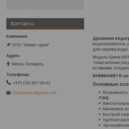
Контакты
Дровяная водогр
водонагреватель д
ООО "Лигмет групп"
для нагрева воды 
Модель Ермак КВЛН
Топка колонки раз
Минск, Беларусь
вставками толщино
ВНИМАНИЕ! В цен
+375 (29) 657-09-02
Основные осо
Возможность
100kaminov@gmail.com
ТЭН)
Вместительны
Магниевые вс
Быстрый нагр
Удобное расп
Эргономична