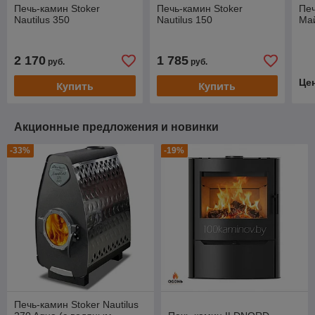
Печь-камин Stoker
Печь-камин Stoker
Печ
Nautilus 350
Nautilus 150
Май
2 170
1 785
руб.
руб.
Це
Купить
Купить
Акционные предложения и новинки
-33%
-19%
Печь-камин Stoker Nautilus