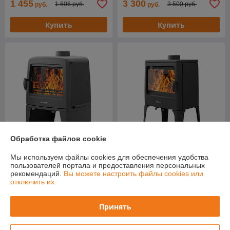
1 455
3 300
1 606 руб.
3 500 руб.
руб.
руб.
Купить
Купить
Обработка файлов cookie
Мы используем файлы cookies для обеспечения удобства
Печь-камин Everest M12
Печь-камин Everest V13
пользователей портала и предоставления персональных
В наличии
В наличии
рекомендаций.
Вы можете настроить файлы cookies или
отключить их.
Цену уточняйте
Цену уточняйте
Принять