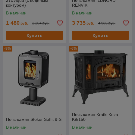
270 Aqua (с водяным
Печь-камин ILDNORD
контуром)
RENVIK
В наличии
В наличии
1 480
3 735
2 204 руб.
4 589 руб.
руб.
руб.
Купить
Купить
-9%
-6%
Печь-камин Kratki Koza
Печь-камин Stoker Soffit 9-S
K9/150
В наличии
В наличии