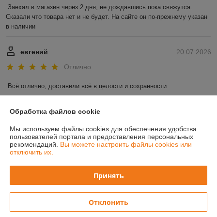
Заехал в магазин через 2 дня, не дождавшись пока свяжутся. 
Сказали что товара нет и не будет. На сайте он по-прежнему указан 
в наличии
евгений
20.07.2026
Отлично
Всё отлично, доставили всё в целости и сохранности
Показать все отзывы
Обработка файлов cookie
Мы используем файлы cookies для обеспечения удобства
пользователей портала и предоставления персональных
О нас
рекомендаций.
Вы можете настроить файлы cookies или
отключить их.
Контакты
Принять
Доставка и оплата
Отклонить
Полная версия сайта