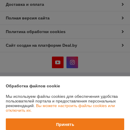
Доставка и оплата
Полная версия сайта
Политика обработки cookies
Сайт создан на платформе Deal.by
Информация для покупателя
Обработка файлов cookie
Юридическое лицо:
ООО "Лигмет групп"
Мы используем файлы cookies для обеспечения удобства
г.Минск, ул. Кальварийская 33, пом.200
пользователей портала и предоставления персональных
рекомендаций.
Вы можете настроить файлы cookies или
Регистрационный номер ЕГР: 192331419
отключить их.
УНП: 192331419
Принять
Регистрационный орган: Мингорисполком