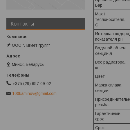
Бар
Max t
теплоносителя,
Контакты
С
Интервал водоро
показателя pH
ООО "Лигмет групп"
Водяной объем
секции,л
Вес радиатора,
Минск, Беларусь
кг
Цвет
+375 (29) 657-09-02
Марка сплава
секции
100kaminov@gmail.com
Присоединитель
резьба
Гарантийный
срок
Срок