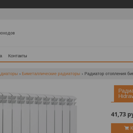
моходов
а
Контакты
адиаторы
Биметаллические радиаторы
Радиатор отопления биме
Радиа
Hidra
41,73
р
К