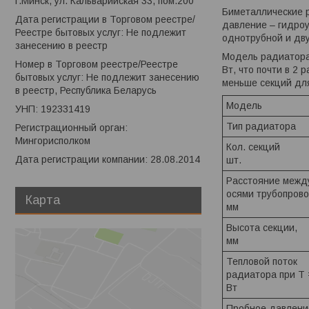
г.Минск, ул. Кальварийская 33, пом.200
Биметаллические р
Дата регистрации в Торговом реестре/
давление – гидроу
Реестре бытовых услуг: Не подлежит
однотрубной и дв
занесению в реестр
Модель радиатора 
Номер в Торговом реестре/Реестре
Вт, что почти в 2
бытовых услуг: Не подлежит занесению
меньше секций для
в реестр, Республика Беларусь
Модель
УНП: 192331419
Тип радиатора
Регистрационный орган:
Мингорисполком
Кол. секций
Дата регистрации компании: 28.08.2014
шт.
Расстояние межд
осями трубопрово
Карта
мм
Высота секции,
мм
Тепловой поток
радиатора при Т 
Вт
Пробное давлени