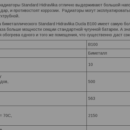
адиаторы Standard Hidravlika отлично выдерживают большой нап
дар, и противостоят коррозии. Радиаторы могут эксплуатировать
ухтрубной.
биметаллического Standard Hidravlika Ducla B100 имеет самую бо
 раза больше мощности секции стандартной чугунной батареи. А зн
 обогрева одного и того же помещения, что существенно даст сэ
В100
Биметалл
10
у
дов,
500
563
= 70С,
2150
е,