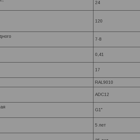
24
120
дного
7-8
0,41
17
RAL9010
ADC12
ная
G1"
5 лет