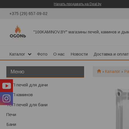
Начать продавать на Deal.by
+375 (29) 657-09-02
"100KAMINOV.BY" магазины печей, каминов и ды
Каталог
Фото
О нас
Новости
Доставка и оплат
Каталог
Р
ТОП печей для дачи
ТОП каминов
ТОП печей для бани
Печи
Бани