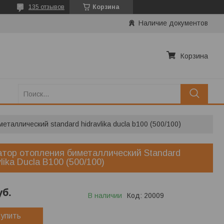
135 отзывов
Корзина
Наличие документов
Корзина
таллический standard hidravlika ducla b100 (500/100)
тор отопления биметаллический Standard
vlika Ducla B100 (500/100)
уб.
В наличии
Код:
20009
упить