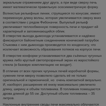
зеркальным отражением друг друга, а при виде сверху печь
имеет математически правильную осесимметричную форму.
Волнистые рельефные линии, струящиеся по конусам, имеют
переменную длину волны, которая увеличивается сверху вниз
в соответствии с рядом Фибоначчи. Выпуклый рельеф
увеличивает теплообменную поверхность печи и придает ей
характерный и запоминающийся облик.
В отверстие выхода дымохода устанавливается и надёжно
фиксируется байонетным соединением конический патрубок
Стыковка с ним дымохода производится по конденсату, что
исключает возможность образования потеков на корпусе печи.
В отверстие конфорки устанавливаются два съёмных чугунных
кружка либо круглый светопрозрачный экран из жаростойкого
стекла (в базовую комплектацию не входит).
В отличие от всех прочих чугунных печей коробчатой формы,
сужение печи кверху позволило сделать её не только
оригинальной и гармоничной, но очень компактной визуально.
И, наоборот, расширение её книзу максимально увеличило
длину, ширину и объём топливника. В топливник помещаются
дрова длиной до 55 см. Доступный объем топливника – 35
литров.
Наклонные внутренние своды печи максимально облучаются