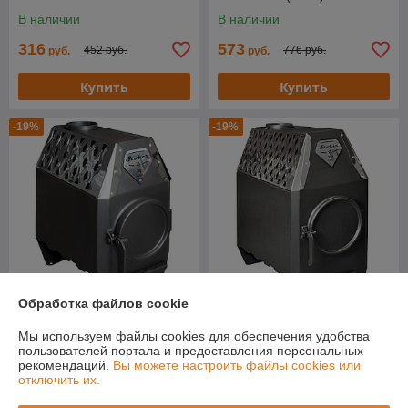
В наличии
В наличии
316
573
452 руб.
776 руб.
руб.
руб.
Купить
Купить
-19%
-19%
Обработка файлов cookie
Отопительная печь Stoker
Отопительная печь Stoker
Мы используем файлы cookies для обеспечения удобства
TERMO 90 Aqua (2024)
TERMO 350 Aqua (2024)
пользователей портала и предоставления персональных
В наличии
В наличии
рекомендаций.
Вы можете настроить файлы cookies или
отключить их.
802
1 339
995 руб.
1 661 руб.
руб.
руб.