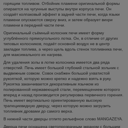
горящим топливом. Отбойник пламени оригинальной формы
опирается на чугунные выступы внутри корпуса печи. Он
создаёт колпаковый эффект в задней части печи, когда языки
пламени опускаются сверху вниз, и затем образует вихри
пламени в передней части печи.
Оригинальный съёмный колосник печи имеет форму
углублённого прямоугольного лотка. Он, в отличие от других
типовых колосников, подаёт основной воздух не в центр
закладки топлива, а через щель вдоль стенок топливника печи,
для максимального их нагрева.
Для удаления золы в лотке колосника имеется два ряда
отверстий. Печь имеет большой глубокий стальной зольник с
выдвижным совком. Совок снабжен большой ухватистой
рукояткой, которую можно крепко и надежно взять в руку.
Рукоятка заканчивается декоративным язычком из
полированной нержавеющей стали, перемещением которого
вперед и назад производится регулировка первичного горения.
Печь имеет вертикально ориентированную высокую
трапециевидную дверцу, через которую можно загрузить
топливник дровами до самого верха.
В нижней части дверцы отлито рельефное слово MANGAZEYA.
Дверца печи оснащена светопрозрачным экраном с большим