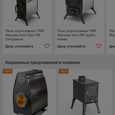
Печь портативная TMF
Печь портативная TMF
Пе
Авоська Inox Кунг НК
Авоська Inox НК трубы,
Инд
спецзамок
ножки
Цену уточняйте
Цену уточняйте
Це
Акционные предложения и новинки
-33%
-31%