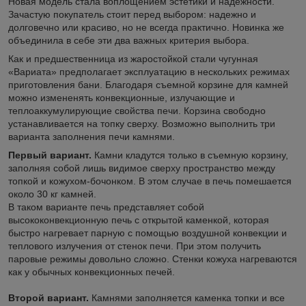
Новая модель стала воплощением эстетики и надежности.
Зачастую покупатель стоит перед выбором: надежно и
долговечно или красиво, но не всегда практично. Новинка же
объединила в себе эти два важных критерия выбора.
Как и предшественница из жаростойкой стали чугунная
«Вариата» предполагает эксплуатацию в нескольких режимах
приготовления бани. Благодаря съемной корзине для камней
можно измененять конвекционные, излучающие и
теплоаккумулирующие свойства печи. Корзина свободно
устанавливается на топку сверху. Возможно выполнить три
варианта заполнения печи камнями.
Первый вариант.
Камни кладутся только в съемную корзину,
заполняя собой лишь видимое сверху пространство между
топкой и кожухом-бочонком. В этом случае в печь помешается
около 30 кг камней.
В таком варианте печь представляет собой
высококонвекционную печь с открытой каменкой, которая
быстро нагревает парную с помощью воздушной конвекции и
теплового излучения от стенок печи. При этом получить
паровые режимы довольно сложно. Стенки кожуха нагреваются
как у обычных конвекционных печей.
Второй вариант.
Камнями заполняется каменка топки и все