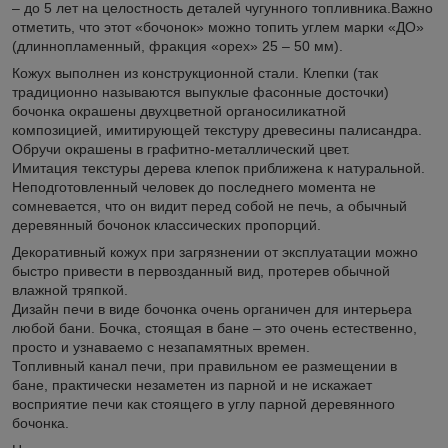
– до 5 лет на целостность деталей чугунного топливника.Важно
отметить, что этот «бочонок» можно топить углем марки «ДО»
(длиннопламенный, фракция «орех» 25 – 50 мм).
Кожух выполнен из конструкционной стали. Клепки (так
традиционно называются выпуклые фасонные досточки)
бочонка окрашены двухцветной органосиликатной
композицией, имитирующей текстуру древесины палисандра.
Обручи окрашены в графитно-металлический цвет.
Имитация текстуры дерева клепок приближена к натуральной.
Неподготовленный человек до последнего момента не
сомневается, что он видит перед собой не печь, а обычный
деревянный бочонок классических пропорций.
Декоративный кожух при загрязнении от эксплуатации можно
быстро привести в первозданный вид, протерев обычной
влажной тряпкой.
Дизайн печи в виде бочонка очень органичен для интерьера
любой бани. Бочка, стоящая в бане – это очень естественно,
просто и узнаваемо с незапамятных времен.
Топливный канал печи, при правильном ее размещении в
бане, практически незаметен из парной и не искажает
восприятие печи как стоящего в углу парной деревянного
бочонка.