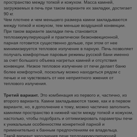
пространство между топкой и кожухом. Масса камней,
загружаемых в печь при таком варианте их закладки, достигает
90 кг.
Чем плотнее и чем меньшего размера камни закладываются
между топкой и кожухом, тем меньше воздушной конвекции.
При таком варианте закладки печь становится
теплоаккумулирующей и практически безконвекционной,
парная готовится существенно дольше, при этом от нее
минимизируется тепловое излучение в парную. Печь позволяет
получать комфортные паровые режимы русской бани именно
за счет большого объема нагретых камней и отсутствия
конвекции. Низкое тепловое излучение от печи делает баню
более комфортной, поскольку можно находиться рядом с
печью и не чувствовать от нее неприятного жжения от
теплового излучения.
Третий вариант.
Это комбинация из первого и, частично, из
второго варианта. Камни закладываются также, как и в первом
варианте, но, в дополнение к тому, можно частично заполнить
камнями пространство в нижней части между топкой и кожухом,
настолько, чтобы подобрать и оптимизировать параметры печи
к уникальным особенностям конкретной парной и
применительно к банным предпочтениям ее владельца.
Такой вариант заполнения печи теплоаккумулирующей