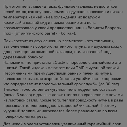
При этом печь лишена таких фундаментальных недостатков
печей-сеток, как неуправляемая воздушная конвекция и низкая
температура камней из-за охлаждения их воздухом.
Красивый внешний вид и наименование эта печь
позаимствовала у своей предшественницы «Вариаты Баррель
Inox» (от английского barrel - «бочка»).
Печь состоит из двух основных элементов: - это топливник,
выполненный из сборного литейного чугуна, и наружный кожух
для размещения каменной закладки, стилизованный под
деревянный бочонок.
Напомним, что приставка «Cast» в переводе с английского это
– литьё. Такой индекс имеют все печи TMF с чугунной топкой.
Несомненными преимуществами банных печей из чугуна
являются их высокая жаростойкость и устойчивость к коррозии,
что определяет их продолжительный срок службы (до 30 лет).
Тяжелая, толстостенная чугунная печь медленнее остывает
(около 3 часов) и дольше держит тепло по сравнению с печами
из листовой стали. Кроме того, теплопроводность чугуна в разы
превышает теплопроводность жаростойких сталей. Поэтому
чугунный топливник нагревается более равномерно по всем
поверхностям нагрева.
Для новой модели установлен увеличенный гарантийный срок