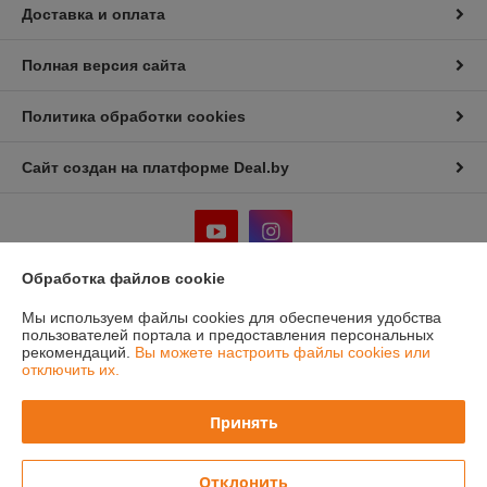
Доставка и оплата
Полная версия сайта
Политика обработки cookies
Сайт создан на платформе Deal.by
Обработка файлов cookie
Информация для покупателя
Мы используем файлы cookies для обеспечения удобства
пользователей портала и предоставления персональных
Юридическое лицо:
ООО "Лигмет групп"
рекомендаций.
Вы можете настроить файлы cookies или
г.Минск, ул. Кальварийская 33, пом.200
отключить их.
Регистрационный номер ЕГР: 192331419
Принять
УНП: 192331419
Регистрационный орган: Мингорисполком
Отклонить