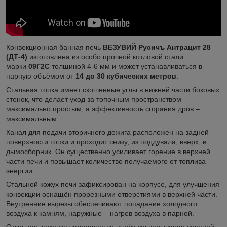
Конвекционная банная печь
ВЕЗУВИЙ Русичъ Антрацит 28
(ДТ-4)
изготовлена из особо прочной котловой стали
марки
09Г2С
толщиной 4-6 мм и может устанавливаться в
парную объёмом от
14 до 30 кубических метров
.
Стальная топка имеет скошенные углы в нижней части боковых
стенок, что делает уход за топочным пространством
максимально простым, а эффективность сгорания дров –
максимальным.
Канал для подачи вторичного дожига расположен на задней
поверхности топки и проходит снизу, из поддувала, вверх, в
дымосборник. Он существенно усиливает горение в верхней
части печи и повышает количество получаемого от топлива
энергии.
Стальной кожух печи зафиксирован на корпусе, для улучшения
конвекции оснащён прорезными отверстиями в верхней части.
Внутренние вырезы обеспечивают попадание холодного
воздуха к камням, наружные – нагрев воздуха в парной.
Открытая каменка устраивается путём закладывания верхней