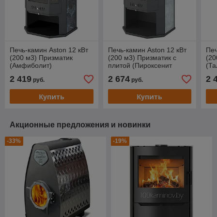
Печь-камин Aston 12 кВт
Печь-камин Aston 12 кВт
Печ
(200 м3) Призматик
(200 м3) Призматик с
(20
(Амфиболит)
плитой (Пироксенит
(Та
Элит)
2 419
2 674
2 
руб.
руб.
Купить
Купить
Акционные предложения и новинки
-33%
-19%