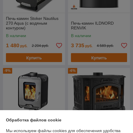
Печь-камин Stoker Nautilus
270 Aqua (с водяным
Печь-камин ILDNORD
контуром)
RENVIK
В наличии
В наличии
1 480
3 735
2 204 руб.
4 589 руб.
руб.
руб.
Купить
Купить
-9%
-6%
Обработка файлов cookie
Мы используем файлы cookies для обеспечения удобства