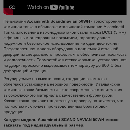
Печь-камин
A.caminetti Scandinavian 50WH
- трехсторонняя
каминная топка в облицовке итальянской компании A.caminetti.
Топка изготовлена из холоднокатаной стали марки DC01 (3 мм)
с финишным огнепрочным покрытием, гарантирующее
надежное и безопасное использование не один десяток лет.
Представленная модель оборудована подъемной стальной
дверцей из специального профиля, что обеспечивает жесткость
и долговечность. Термостойкая стеклокерамика, установленная
на двери, прекрасно выдерживает температуру до 800°C без
деформаций и трещин.
Регулируемые по высоте ножки, входящие в комплект,
облегчают установку на неровной поверхности. Итальянские
каминные топки Акаминетти – это современные отопители из
высококлассного материала с качественной фурнитурой.
Каждая топка проходит тщательную проверку на качество, что
полностью исключает производственный брак готовой
продукции.
Каждую модель A.caminetti SCANDINAVIAN 50WH можно
заказать под индивидуальный размер.