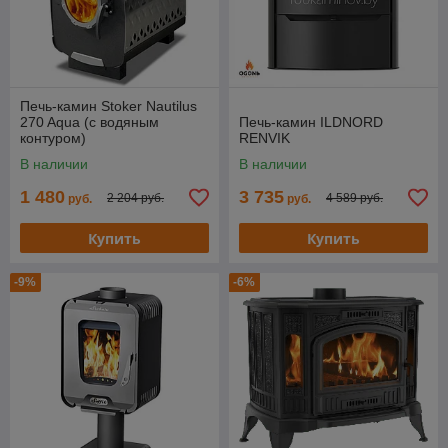
Печь-камин Stoker Nautilus
270 Aqua (с водяным
Печь-камин ILDNORD
контуром)
RENVIK
В наличии
В наличии
1 480
3 735
2 204 руб.
4 589 руб.
руб.
руб.
Купить
Купить
-9%
-6%