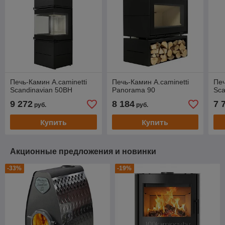
Печь-Камин A.caminetti
Печь-Камин A.caminetti
Печ
Scandinavian 50BH
Panorama 90
Sca
9 272
8 184
7 
руб.
руб.
Купить
Купить
Акционные предложения и новинки
-33%
-19%