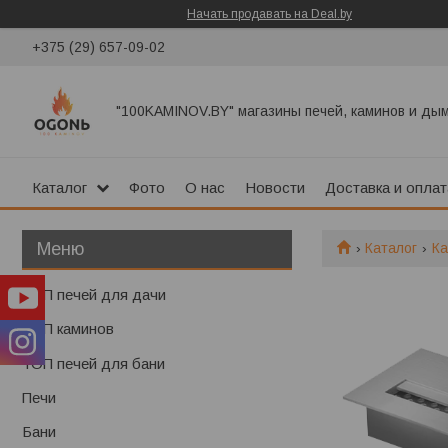
Начать продавать на Deal.by
+375 (29) 657-09-02
"100KAMINOV.BY" магазины печей, каминов и ды
Каталог
Фото
О нас
Новости
Доставка и оплат
Каталог
К
ТОП печей для дачи
ТОП каминов
ТОП печей для бани
Печи
Бани