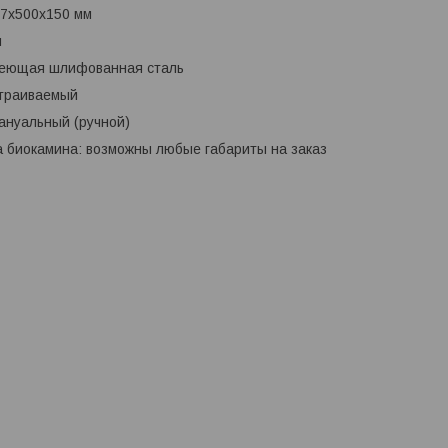
67х500х150 мм
м
веющая шлифованная сталь
страиваемый
ануальный (ручной)
 биокамина: возможны любые габариты на заказ