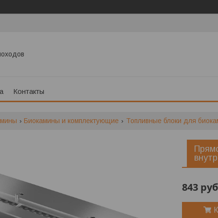
моходов
а
Контакты
амины
Биокамины и комплектующие
Топливные блоки для биока
Прямо
внутр
843
руб
К