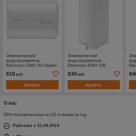
Электрический
Электрический
Эле
водонагреватель
водонагреватель
вод
Electrolux EWH 30 Citadel
Electrolux EWH 100
Ele
H
Quantum Pro
Cen
610
630
94
руб.
руб.
Купить
Купить
О нас
65% положительных из 20 отзывов за год
Работает с 21.09.2014