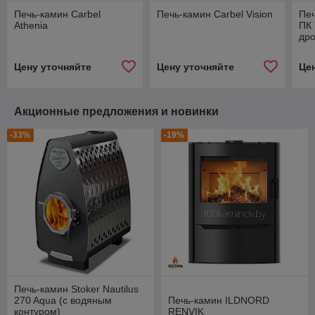
Печь-камин Carbel
Печь-камин Carbel Vision
Печ
Athenia
ПК 
др
Цену уточняйте
Цену уточняйте
Це
Акционные предложения и новинки
-33%
-19%
Печь-камин Stoker Nautilus
270 Aqua (с водяным
Печь-камин ILDNORD
контуром)
RENVIK