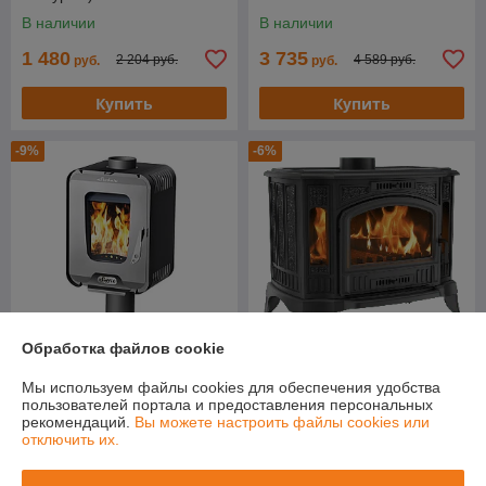
В наличии
В наличии
1 480
3 735
2 204 руб.
4 589 руб.
руб.
руб.
Купить
Купить
-9%
-6%
Обработка файлов cookie
Мы используем файлы cookies для обеспечения удобства
Печь-камин Kratki Koza
пользователей портала и предоставления персональных
Печь-камин Stoker Soffit 9-S
K9/150
рекомендаций.
Вы можете настроить файлы cookies или
В наличии
В наличии
отключить их.
1 455
3 300
1 606 руб.
3 500 руб.
руб.
руб.