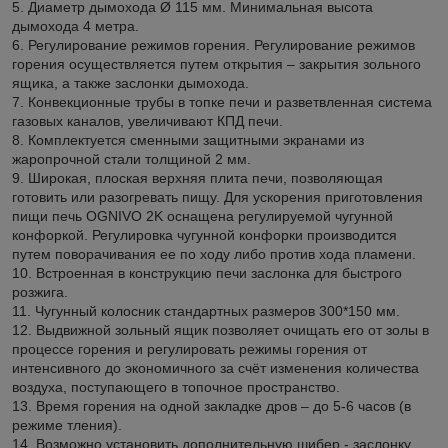
5. Диаметр дымохода Ø 115 мм. Минимальная высота
дымохода 4 метра.
6. Регулирование режимов горения. Регулирование режимов
горения осуществляется путем открытия – закрытия зольного
ящика, а также заслонки дымохода.
7. Конвекционные трубы в топке печи и разветвленная система
газовых каналов, увеличивают КПД печи.
8. Комплектуется сменными защитными экранами из
жаропрочной стали толщиной 2 мм.
9. Широкая, плоская верхняя плита печи, позволяющая
готовить или разогревать пищу. Для ускорения приготовления
пищи печь OGNIVO 2K оснащена регулируемой чугунной
конфоркой. Регулировка чугунной конфорки производится
путем поворачивания ее по ходу либо против хода пламени.
10. Встроенная в конструкцию печи заслонка для быстрого
розжига.
11. Чугунный колосник стандартных размеров 300*150 мм.
12. Выдвижной зольный ящик позволяет очищать его от золы в
процессе горения и регулировать режимы горения от
интенсивного до экономичного за счёт изменения количества
воздуха, поступающего в топочное пространство.
13. Время горения на одной закладке дров – до 5-6 часов (в
режиме тления).
14. Возможно установить дополнительную шибер - заслонку