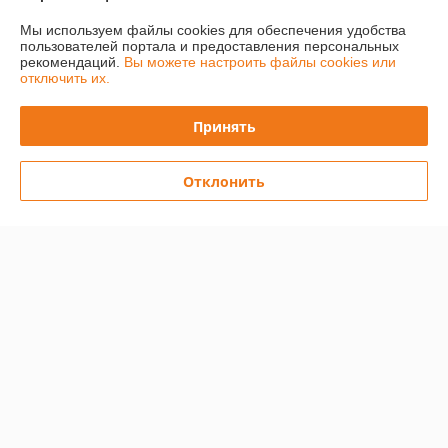
Мы используем файлы cookies для обеспечения удобства
пользователей портала и предоставления персональных
О нас
рекомендаций.
Вы можете настроить файлы cookies или
отключить их.
Контакты
Принять
Доставка и оплата
Отклонить
Полная версия сайта
Политика обработки cookies
Сайт создан на платформе Deal.by
Информация для покупателя