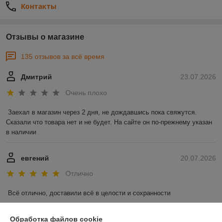
Контакты
Отзывы о магазине
135 отзывов за всё время
Дмитрий
23.07.2026
Очень плохо
Заехал в магазин через 2 дня, не дождавшись пока свяжутся. 
Сказали что товара нет и не будет. На сайте он по-прежнему указан 
в наличии
евгений
20.07.2026
Отлично
Всё отлично, доставили всё в целости и сохранности
Показать все отзывы
Обработка файлов cookie