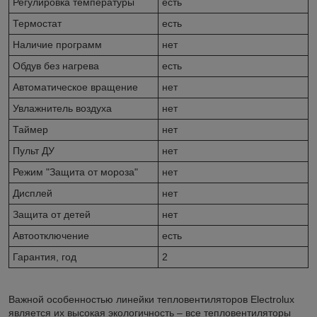
Регулировка температуры
есть
Термостат
есть
Наличие программ
нет
Обдув без нагрева
есть
Автоматическое вращение
нет
Увлажнитель воздуха
нет
Таймер
нет
Пульт ДУ
нет
Режим "Защита от мороза"
нет
Дисплей
нет
Защита от детей
нет
Автоотключение
есть
Гарантия, год
2
Важной особенностью линейки тепловентиляторов Electrolux
является их высокая экологичность – все тепловентиляторы