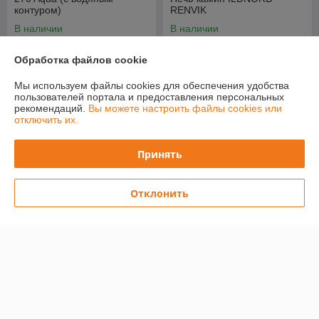
контуром)
RENVIK
В наличии
В наличии
1 480
3 735
2 204 руб.
4 589 руб.
руб.
руб.
Обработка файлов cookie
Купить
Купить
Мы используем файлы cookies для обеспечения удобства
пользователей портала и предоставления персональных
рекомендаций.
Вы можете настроить файлы cookies или
-9%
-6%
отключить их.
Принять
Отклонить
Печь-камин Kratki Koza
Печь-камин Stoker Soffit 9-S
K9/150
В наличии
В наличии