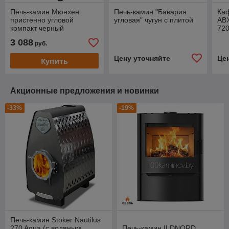
Печь-камин Мюнхен
Печь-камин "Бавария
Ка
пристенно угловой
угловая" чугун с плитой
ABX
компакт черный
72
3 088
руб.
Цену уточняйте
Це
Купить
Акционные предложения и новинки
-33%
-19%
Печь-камин Stoker Nautilus
270 Aqua (с водяным
Печь-камин ILDNORD